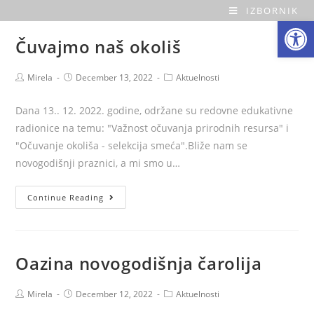
Skip
IZBORNIK
Open toolbar
O
to
Čuvajmo naš okoliš
content
a
Post
Post
Post
Mirela
December 13, 2022
Aktuelnosti
z
author:
published:
category:
a
Dana 13.. 12. 2022. godine, održane su redovne edukativne
radionice na temu: "Važnost očuvanja prirodnih resursa" i
H
"Očuvanje okoliša - selekcija smeća".Bliže nam se
novogodišnji praznici, a mi smo u…
o
Čuvajmo
Continue Reading
m
naš
okoliš
e
Oazina novogodišnja čarolija
Post
Post
Post
Mirela
December 12, 2022
Aktuelnosti
author:
published:
category: