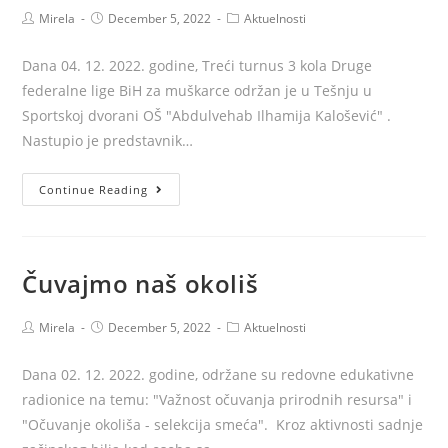
Post
Post
Post
Mirela
December 5, 2022
Aktuelnosti
author:
published:
category:
Dana 04. 12. 2022. godine, Treći turnus 3 kola Druge
federalne lige BiH za muškarce održan je u Tešnju u
Sportskoj dvorani OŠ "Abdulvehab Ilhamija Kalošević" .
Nastupio je predstavnik…
Treći
Continue Reading
turnus
3
kola
Čuvajmo naš okoliš
Druge
federalne
Post
Post
Post
Mirela
December 5, 2022
Aktuelnosti
lige
author:
published:
category:
BiH
Dana 02. 12. 2022. godine, održane su redovne edukativne
za
radionice na temu: "Važnost očuvanja prirodnih resursa" i
muškarce
"Očuvanje okoliša - selekcija smeća". Kroz aktivnosti sadnje
u