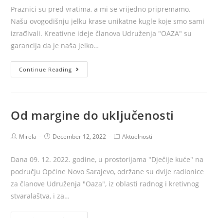
Praznici su pred vratima, a mi se vrijedno pripremamo.
Našu ovogodišnju jelku krase unikatne kugle koje smo sami
izrađivali. Kreativne ideje članova Udruženja "OAZA" su
garancija da je naša jelko…
Oazina
Continue Reading
novogodišnja
čarolija
Od margine do uključenosti
Post
Post
Post
Mirela
December 12, 2022
Aktuelnosti
author:
published:
category:
Dana 09. 12. 2022. godine, u prostorijama "Dječije kuće" na
području Općine Novo Sarajevo, održane su dvije radionice
za članove Udruženja "Oaza", iz oblasti radnog i kretivnog
stvaralaštva, i za…
Od