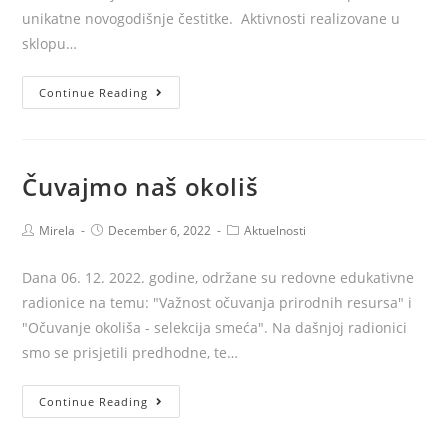
unikatne novogodišnje čestitke. Aktivnosti realizovane u
sklopu…
Art
Continue Reading
radionica:
Novogodišnje
čestitke
Čuvajmo naš okoliš
Post
Post
Post
Mirela
December 6, 2022
Aktuelnosti
author:
published:
category:
Dana 06. 12. 2022. godine, održane su redovne edukativne
radionice na temu: "Važnost očuvanja prirodnih resursa" i
"Očuvanje okoliša - selekcija smeća". Na dašnjoj radionici
smo se prisjetili predhodne, te…
Čuvajmo
Continue Reading
naš
okoliš