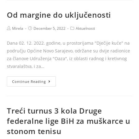
Od margine do uključenosti
Post
Post
Post
Mirela
December 5, 2022
Aktuelnosti
author:
published:
category:
Dana 02. 12. 2022. godine, u prostorijama "Dječije kuće" na
području Općine Novo Sarajevo, održane su dvije radionice
za članove Udruženja "Oaza", iz oblasti radnog i kretivnog
stvaralaštva, i za…
Od
Continue Reading
margine
do
uključenosti
Treći turnus 3 kola Druge
federalne lige BiH za muškarce u
stonom tenisu