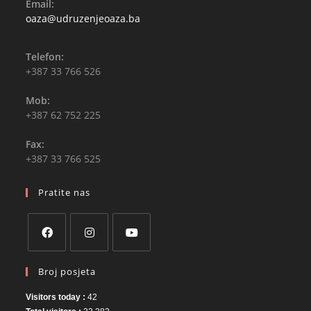
Email:
Opens
oaza@udruzenjeoaza.ba
in
your
application
Telefon:
+387 33 766 526
Mob:
+387 62 752 225
Fax:
+387 33 766 525
Pratite nas
Opens
Opens
Opens
Broj posjeta
in
in
in
a
a
a
Visitors today :
42