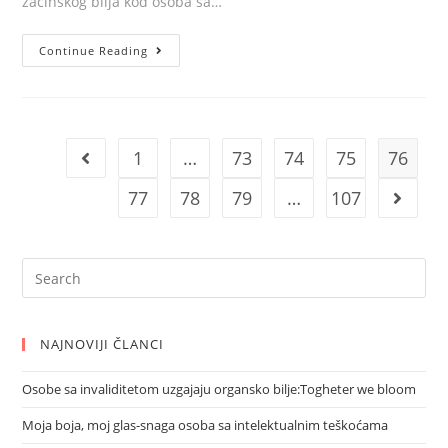
začinskog bilja kod osoba sa…
stonom
tenisu
Čuvajmo
Continue Reading
naš
okoliš
1
…
73
74
75
76
Go to the previous page
77
78
79
…
107
Go to 
Search
for:
NAJNOVIJI ČLANCI
Osobe sa invaliditetom uzgajaju organsko bilje:Togheter we bloom
Moja boja, moj glas-snaga osoba sa intelektualnim teškoćama