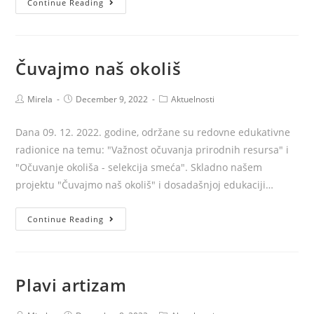
Continue Reading
margine
do
uključenosti
Čuvajmo naš okoliš
Post
Post
Post
Mirela
December 9, 2022
Aktuelnosti
author:
published:
category:
Dana 09. 12. 2022. godine, održane su redovne edukativne
radionice na temu: "Važnost očuvanja prirodnih resursa" i
"Očuvanje okoliša - selekcija smeća". Skladno našem
projektu "Čuvajmo naš okoliš" i dosadašnjoj edukaciji…
Čuvajmo
Continue Reading
naš
okoliš
Plavi artizam