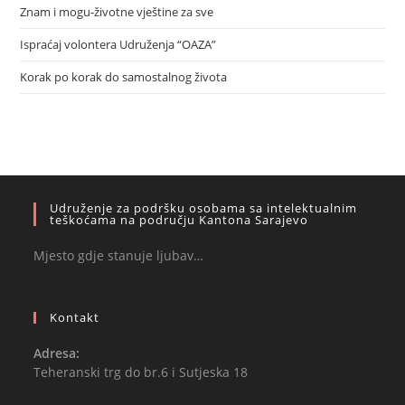
Znam i mogu-životne vještine za sve
Ispraćaj volontera Udruženja “OAZA”
Korak po korak do samostalnog života
Udruženje za podršku osobama sa intelektualnim
teškoćama na području Kantona Sarajevo
Mjesto gdje stanuje ljubav…
Kontakt
Adresa:
Teheranski trg do br.6 i Sutjeska 18