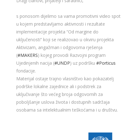
Dragi članovi, prijatelji i saradnici,
s ponosom dijelimo sa vama promotivni video spot
u kojem predstavljamo aktivnosti i rezultate
implementacije projekta “Od margine do
uključenosti” koji se realizovao u okviru projekta
Aktivizam, angažman i odgovorna rješenja
(
#MAKERS
) kojeg provodi Razvojni program
Ujedinjenih nacija (
#UNDP
) uz podršku
#Porticus
fondacije.
Materijal ostaje trajno vlasništvo kao pokazatelj
podrške lokalne zajednice ali i podstrek za
uključivanje što većeg broja odgovornih za
poboljšanje uslova života i dostupnih sadržaja
osobama sa intelektualnim teškoćama i u društvu.