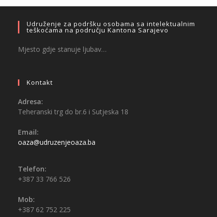
Udruženje za podršku osobama sa intelektualnim
teškoćama na području Kantona Sarajevo
Mjesto gdje stanuje ljubav…
Kontakt
Adresa:
Teheranski trg do br.6 i Sutjeska 18
Email:
oaza@udruzenjeoaza.ba
Telefon:
+387 33 766 526
Mob:
+387 62 752 225