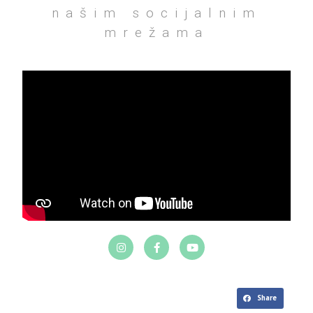
našim socijalnim
mrežama
Share