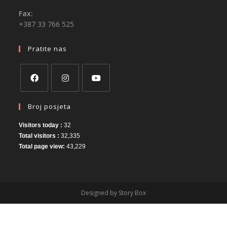
Fax:
+387 33 766 525
Pratite nas
Broj posjeta
Visitors today :
32
Total visitors :
32,335
Total page view:
43,229
Designed by Story Box