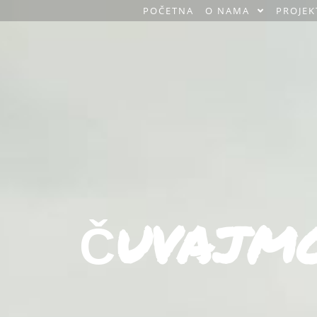
POČETNA
O NAMA
PROJEK
O
a
z
a
H
o
m
ČUVAJMO
e