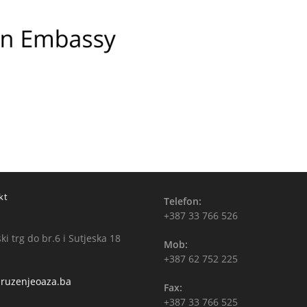
kt
Telefon:
+387 33 766 526
i trg do br.6 i Sutjeska 18
Mob:
+387 62 752 225
ruzenjeoaza.ba
Fax:
+387 33 766 525