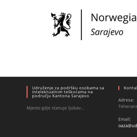
Udruženje za podršku osobama sa
Konta
intelektualnim teškoćama na
području Kantona Sarajevo
Adresa:
Teheransk
Mjesto gdje stanuje ljubav…
Email:
oaza@ud