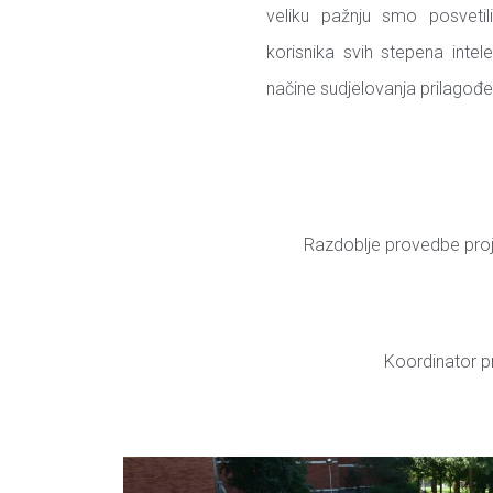
veliku pažnju smo posvetili
korisnika svih stepena intele
načine sudjelovanja prilagođ
Razdoblje provedbe proj
Koordinator p