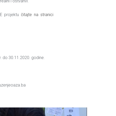
realni i ostvarivi.
E projektu
čitajte na stranici
. do 30.11.2020. godine.
ruzenjeoaza.ba