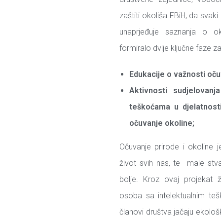
zaštiti okoliša FBiH, da svaki
unaprjeđuje saznanja o ok
formiralo dvije ključne faze z
Edukacije o važnosti oču
Aktivnosti sudjelovanj
teškoćama u djelatnosti
očuvanje okoline;
Očuvanje prirode i okoline
život svih nas, te male stva
bolje. Kroz ovaj projekat 
osoba sa intelektualnim te
članovi društva jačaju ekološk