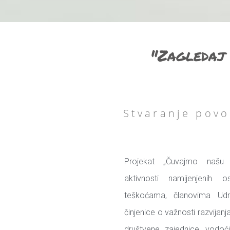
"Zagledaj 
Stvaranje povo
Projekat „Čuvajmo našu p
aktivnosti namijenjenih 
teškoćama, članovima Udru
činjenice o važnosti razvijanj
društvene zajednice, vodo