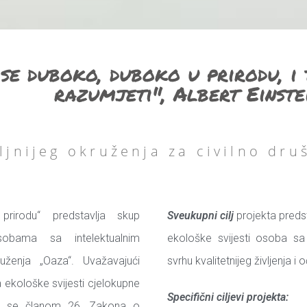
se duboko, duboko u prirodu, i 
razumjeti", Albert Einste
ljnijeg okruženja za civilno dr
rirodu“ predstavlja skup
Sveukupni cilj
projekta predst
osobama sa intelektualnim
ekološke svijesti osoba sa
ženja „Oaza“. Uvažavajući
svrhu kvalitetnijeg življenja i
a ekološke svijesti cjelokupne
Specifični ciljevi projekta:
ći se članom 26. Zakona o