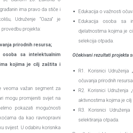
 građanin ima pravo da stiče i
Edukacija o važnosti očuva
olišu, Udruženje “Oaza” je
Edukacija osoba sa in
a provedbu projekta:
djelatnostima kojima je ci
selekcija otpada.
vanja prirodnih resursa;
a osoba sa intelektualnim
Očekivani rezultati projekta 
ma kojima je cilj zaštita i
R1. Korisnici Udruženja 
očuvanja prirodnih resursa
 je veoma važan segment za
R2. Korisnici Udruženja 
ri mogu promijeniti svijet na
aktivnostima kojima je cilj
želimo pokazati mogućnosti
R3. Korisnici Udruženja 
škoćama da kao ravnopravni
selektiranja otpada.
u svijest. U odabiru korisnika