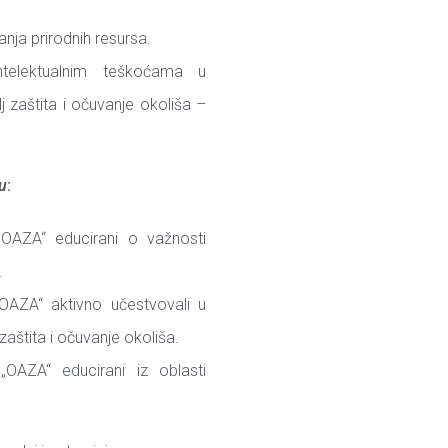
nja prirodnih resursa.
telektualnim teškoćama u
lj zaštita i očuvanje okoliša –
su
:
„OAZA“ educirani o važnosti
.
„OAZA“ aktivno učestvovali u
 zaštita i očuvanje okoliša.
„OAZA“ educirani iz oblasti