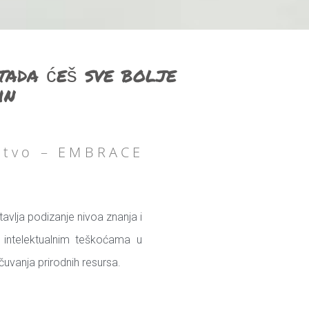
tada ćeš sve bolje
in
uštvo – EMBRACE
avlja podizanje nivoa znanja i
 intelektualnim teškoćama u
 očuvanja prirodnih resursa.