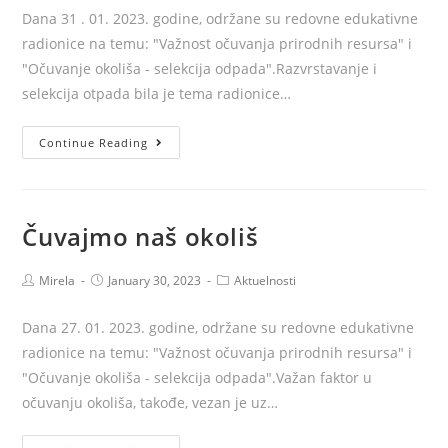
Dana 31 . 01. 2023. godine, održane su redovne edukativne
radionice na temu: "Važnost očuvanja prirodnih resursa" i
"Očuvanje okoliša - selekcija odpada".Razvrstavanje i
selekcija otpada bila je tema radionice…
Čuvajmo
Continue Reading
naš
okoliš
Čuvajmo naš okoliš
Post
Post
Post
Mirela
January 30, 2023
Aktuelnosti
author:
published:
category:
Dana 27. 01. 2023. godine, održane su redovne edukativne
radionice na temu: "Važnost očuvanja prirodnih resursa" i
"Očuvanje okoliša - selekcija odpada".Važan faktor u
očuvanju okoliša, takođe, vezan je uz…
Čuvajmo