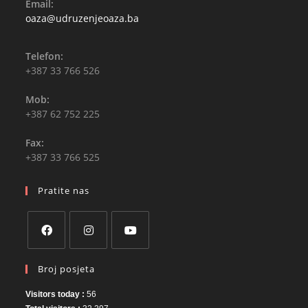
Email:
Opens
oaza@udruzenjeoaza.ba
in
your
application
Telefon:
+387 33 766 526
Mob:
+387 62 752 225
Fax:
+387 33 766 525
Pratite nas
Opens
Opens
Opens
Broj posjeta
in
in
in
a
a
a
Visitors today :
56