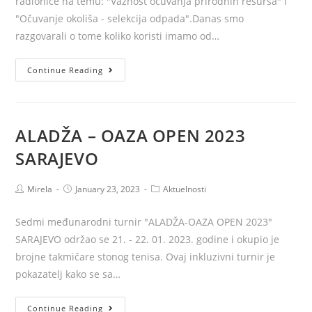
radionice na temu: "Važnost očuvanja prirodnih resursa" i
"Očuvanje okoliša - selekcija odpada".Danas smo
razgovarali o tome koliko koristi imamo od…
Čuvajmo
Continue Reading
naš
okoliš
ALADŽA – OAZA OPEN 2023
SARAJEVO
Post
Post
Post
Mirela
January 23, 2023
Aktuelnosti
author:
published:
category:
Sedmi međunarodni turnir "ALADŽA-OAZA OPEN 2023"
SARAJEVO održao se 21. - 22. 01. 2023. godine i okupio je
brojne takmičare stonog tenisa. Ovaj inkluzivni turnir je
pokazatelj kako se sa…
ALADŽA
Continue Reading