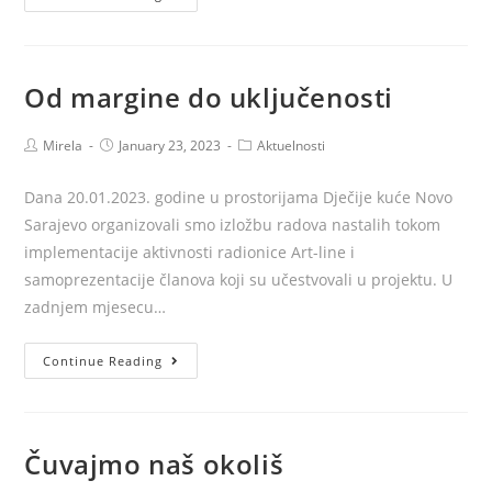
–
OAZA
OPEN
Od margine do uključenosti
2023
SARAJEVO
Post
Post
Post
Mirela
January 23, 2023
Aktuelnosti
author:
published:
category:
Dana 20.01.2023. godine u prostorijama Dječije kuće Novo
Sarajevo organizovali smo izložbu radova nastalih tokom
implementacije aktivnosti radionice Art-line i
samoprezentacije članova koji su učestvovali u projektu. U
zadnjem mjesecu…
Od
Continue Reading
margine
do
uključenosti
Čuvajmo naš okoliš