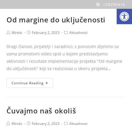
Skip
IZBORNIK
Open toolbar
O
to
Od margine do uključenosti
content
a
Post
Post
Post
Mirela
February 2, 2023
Aktuelnosti
z
author:
published:
category:
a
Dragi članovi, prijatelji i saradnici, s ponosom dijelimo sa
vama promotivni video spot u kojem predstavljamo
H
aktivnosti i rezultate implementacije projekta "Od margine
do uključenosti" koji se realizovao u okviru projekta…
o
Od
Continue Reading
m
margine
do
e
uključenosti
Čuvajmo naš okoliš
Post
Post
Post
Mirela
February 2, 2023
Aktuelnosti
author:
published:
category: