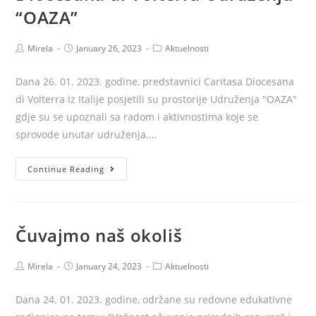
“OAZA”
Post
Post
Post
Mirela
January 26, 2023
Aktuelnosti
author:
published:
category:
Dana 26. 01. 2023. godine, predstavnici Caritasa Diocesana
di Volterra iz Italije posjetili su prostorije Udruženja "OAZA"
gdje su se upoznali sa radom i aktivnostima koje se
sprovode unutar udruženja.…
Posjeta
Continue Reading
predstavnika
Caritasa
Diocesana
Čuvajmo naš okoliš
di
Volterra
Post
Post
Post
Mirela
January 24, 2023
Aktuelnosti
Udruženju
author:
published:
category:
“OAZA”
Dana 24. 01. 2023. godine, održane su redovne edukativne