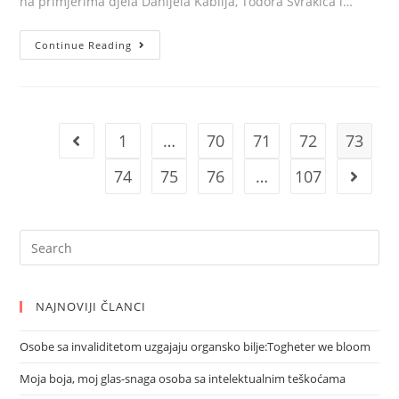
na primjerima djela Danijela Kabilja, Todora Švrakića i…
Plavi
Continue Reading
artizam
1
…
70
71
72
73
Go to the previous page
74
75
76
…
107
Go to 
Search
for:
NAJNOVIJI ČLANCI
Osobe sa invaliditetom uzgajaju organsko bilje:Togheter we bloom
Moja boja, moj glas-snaga osoba sa intelektualnim teškoćama