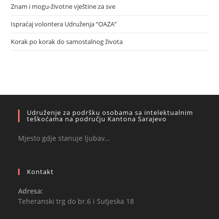
Znam i mogu-životne vještine za sve
Ispraćaj volontera Udruženja “OAZA”
Korak po korak do samostalnog života
Udruženje za podršku osobama sa intelektualnim
teškoćama na području Kantona Sarajevo
Mjesto gdje stanuje ljubav…
Kontakt
Adresa:
Teheranski trg do br.6 i Sutjeska 18