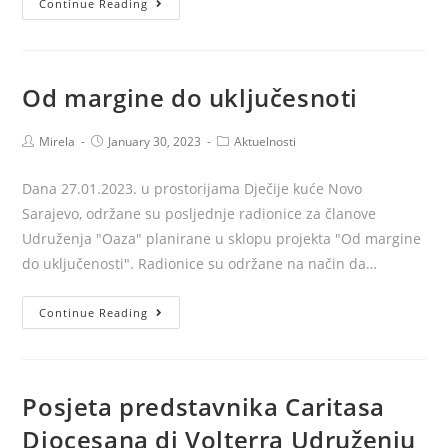
Continue Reading
naš
okoliš
Od margine do uključesnoti
Post
Post
Post
Mirela
January 30, 2023
Aktuelnosti
author:
published:
category:
Dana 27.01.2023. u prostorijama Dječije kuće Novo
Sarajevo, održane su posljednje radionice za članove
Udruženja "Oaza" planirane u sklopu projekta "Od margine
do uključenosti". Radionice su održane na način da…
Od
Continue Reading
margine
do
uključesnoti
Posjeta predstavnika Caritasa
Diocesana di Volterra Udruženju