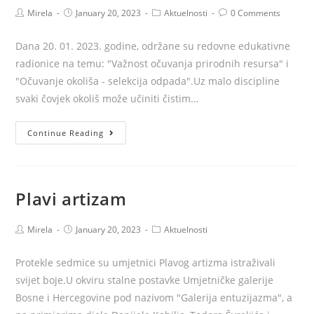
Post
Post
Post
Post
Mirela
January 20, 2023
Aktuelnosti
0 Comments
author:
published:
category:
comments:
Dana 20. 01. 2023. godine, održane su redovne edukativne
radionice na temu: "Važnost očuvanja prirodnih resursa" i
"Očuvanje okoliša - selekcija odpada".Uz malo discipline
svaki čovjek okoliš može učiniti čistim…
Čuvajmo
Continue Reading
naš
okoliš
Plavi artizam
Post
Post
Post
Mirela
January 20, 2023
Aktuelnosti
author:
published:
category:
Protekle sedmice su umjetnici Plavog artizma istraživali
svijet boje.U okviru stalne postavke Umjetničke galerije
Bosne i Hercegovine pod nazivom "Galerija entuzijazma", a