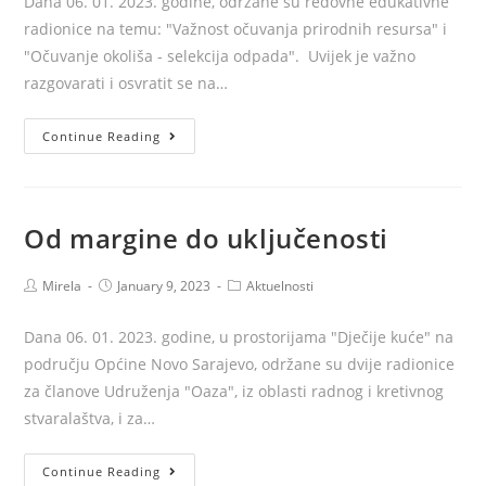
Dana 06. 01. 2023. godine, održane su redovne edukativne
radionice na temu: "Važnost očuvanja prirodnih resursa" i
"Očuvanje okoliša - selekcija odpada". Uvijek je važno
razgovarati i osvratit se na…
Čuvajmo
Continue Reading
naš
okoliš
Od margine do uključenosti
Post
Post
Post
Mirela
January 9, 2023
Aktuelnosti
author:
published:
category:
Dana 06. 01. 2023. godine, u prostorijama "Dječije kuće" na
području Općine Novo Sarajevo, održane su dvije radionice
za članove Udruženja "Oaza", iz oblasti radnog i kretivnog
stvaralaštva, i za…
Od
Continue Reading