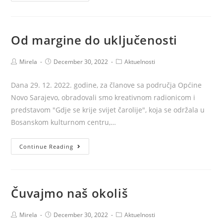
margine
do
uključenosti
Od margine do uključenosti
Post
Post
Post
Mirela
December 30, 2022
Aktuelnosti
author:
published:
category:
Dana 29. 12. 2022. godine, za članove sa područja Općine
Novo Sarajevo, obradovali smo kreativnom radionicom i
predstavom "Gdje se krije svijet čarolije", koja se održala u
Bosanskom kulturnom centru,…
Od
Continue Reading
margine
do
uključenosti
Čuvajmo naš okoliš
Post
Post
Post
Mirela
December 30, 2022
Aktuelnosti
author:
published:
category: