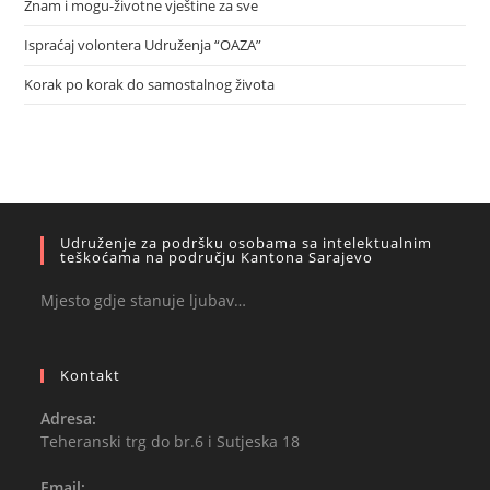
Znam i mogu-životne vještine za sve
Ispraćaj volontera Udruženja “OAZA”
Korak po korak do samostalnog života
Udruženje za podršku osobama sa intelektualnim
teškoćama na području Kantona Sarajevo
Mjesto gdje stanuje ljubav…
Kontakt
Adresa:
Teheranski trg do br.6 i Sutjeska 18
Email: