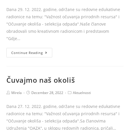
Dana 29. 12. 2022. godine, održane su redovne edukativne
radionice na temu: "Važnost očuvanja prirodnih resursa" i
"Očuvanje okoliša - selekcija odpada".Naše članove
obradovali smo kreativnom radionicom i predstavom
"Gdje…
Čuvajmo
Continue Reading
naš
okoliš
Čuvajmo naš okoliš
Post
Post
Post
Mirela
December 28, 2022
Aktuelnosti
author:
published:
category:
Dana 27. 12. 2022. godine, održane su redovne edukativne
radionice na temu: "Važnost očuvanja prirodnih resursa" i
"Očuvanje okoliša - selekcija odpada".Sa članovima
Udruženja "OAZA", u sklopu redovnih radionica, pričali…