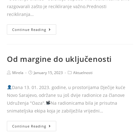
pod
razgovarali zašto je recikliranje važno.Prednosti
nazivom:
recikliranja…
“Druži
se
Čuvajmo
Continue Reading
i
naš
stvaraj”
okoliš
Od margine do uključenosti
Post
Post
Post
Mirela
January 15, 2023
Aktuelnosti
author:
published:
category:
Dana 13. 01. 2023. godine, u prostorijama Dječije kuće
Novo Sarajevo, održane su još dvije radionice za članove
Udruženja "Oaza".
Na radionicama bila je prisutna
snimateljska ekipa koja je zabilježila vrijedni…
Od
Continue Reading
margine