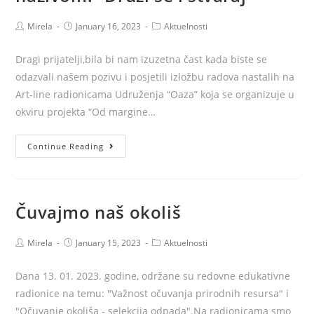
Post
Post
Post
Mirela
January 16, 2023
Aktuelnosti
author:
published:
category:
Dragi prijatelji,bila bi nam izuzetna čast kada biste se
odazvali našem pozivu i posjetili izložbu radova nastalih na
Art-line radionicama Udruženja “Oaza” koja se organizuje u
okviru projekta “Od margine…
Poziv
Continue Reading
na
izložbu
radova
Čuvajmo naš okoliš
nastalih
na
Post
Post
Post
Mirela
January 15, 2023
Aktuelnosti
Art
author:
published:
category:
–
Dana 13. 01. 2023. godine, održane su redovne edukativne
line
radionice na temu: "Važnost očuvanja prirodnih resursa" i
radionicama
"Očuvanje okoliša - selekcija odpada".Na radionicama smo