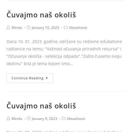
do
uključenosti
Čuvajmo naš okoliš
Post
Post
Post
Mirela
January 10, 2023
Aktuelnosti
author:
published:
category:
Dana 10. 01. 2023. godine, održane su redovne edukativne
radionice na temu: "Važnost očuvanja prirodnih resursa" i
"Očuvanje okoliša - selekcija odpada"."Zašto čuvamo svoju
okolinu" bila je tema kojom smo…
Čuvajmo
Continue Reading
naš
okoliš
Čuvajmo naš okoliš
Post
Post
Post
Mirela
January 9, 2023
Aktuelnosti
author:
published:
category: