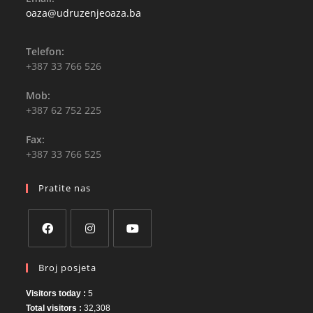
Opens
oaza@udruzenjeoaza.ba
in
your
application
Telefon:
+387 33 766 526
Mob:
+387 62 752 225
Fax:
+387 33 766 525
Pratite nas
Opens
Opens
Opens
Broj posjeta
in
in
in
a
a
a
Visitors today :
5
new
new
new
Total visitors :
32,308