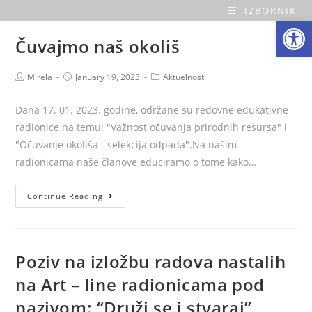
Skip
IZBORNIK
Open toolbar
O
to
Čuvajmo naš okoliš
content
a
Post
Post
Post
Mirela
January 19, 2023
Aktuelnosti
z
author:
published:
category:
a
Dana 17. 01. 2023. godine, održane su redovne edukativne
radionice na temu: "Važnost očuvanja prirodnih resursa" i
H
"Očuvanje okoliša - selekcija odpada".Na našim
radionicama naše članove educiramo o tome kako…
o
Čuvajmo
Continue Reading
m
naš
okoliš
e
Poziv na izložbu radova nastalih
na Art – line radionicama pod
nazivom: “Druži se i stvaraj”