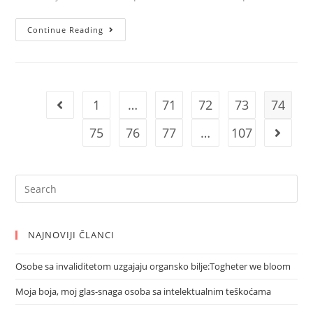
Čuvajmo
Continue Reading
naš
okoliš
1
…
71
72
73
74
Go to the previous page
75
76
77
…
107
Go to 
Search
for:
NAJNOVIJI ČLANCI
Osobe sa invaliditetom uzgajaju organsko bilje:Togheter we bloom
Moja boja, moj glas-snaga osoba sa intelektualnim teškoćama