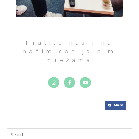
Pratite nas i na
našim socijalnim
mrežama
Share