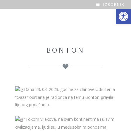
IZBORNIK
Open toolbar
O
a
z
a
BONTON
H
o
m
Dana 23. 03. 2023. godine za članove Udruženja
e
“Oaza” održana je radionca na temu Bonton-pravila
lijepog ponašanja.
“Tokom vijekova, na svim kontinentima i u svim
civilizacijama, ljudi su, u međusobnim odnosima,