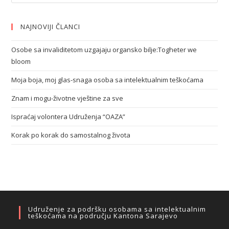
NAJNOVIJI ČLANCI
Osobe sa invaliditetom uzgajaju organsko bilje:Togheter we
bloom
Moja boja, moj glas-snaga osoba sa intelektualnim teškoćama
Znam i mogu-životne vještine za sve
Ispraćaj volontera Udruženja “OAZA”
Korak po korak do samostalnog života
Udruženje za podršku osobama sa intelektualnim
teškoćama na području Kantona Sarajevo