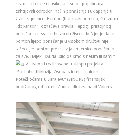
stvarali običaje i navike koji su od pojedinaca
zahtijevali određeni način ponašanja i uklapanja u
život zajednice. Bonton (francuski bon ton, što znači
„dobar ton”) označava pravila lijepog i pristojnog
ponašanja u svakodnevnom životu. Mišljenje da je
bonton lijepo ponašanje u visokom društvu nije
tačno, jer bonton predstavlja smjernice ponašanja
za sve, uvijek i svuda, bilo da smo s nekim ili sami.”
Aktivnosti realizovane u sklopu projekta
“Socijalna INkluzija Osoba s intelektualnim
Poteškoćama u Sarajevu” (SINOPS) finansijski
podržanog od strane Caritas diocesana di Volterra.