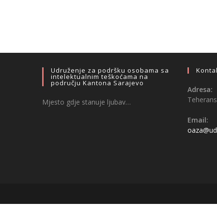
Udruženje za podršku osobama sa
Konta
intelektualnim teškoćama na
području Kantona Sarajevo
Adresa:
Teheransk
Mjesto gdje stanuje ljubav…
Email:
oaza@udr