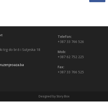
kt
Telefon:
+387 33 766 526
i trg do br.6 i Sutjeska 18
Mob:
+387 62 752 225
uzenjeoaza.ba
Fax:
+387 33 766 525
Designed by Story Box