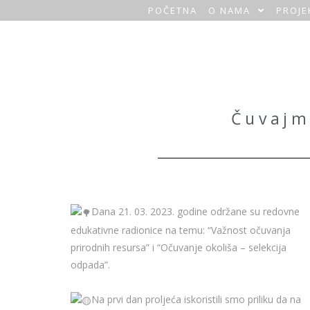
POČETNA
O NAMA
PROJE
O
a
z
a
Čuvajm
H
o
m
Dana 21. 03. 2023. godine održane su redovne
e
edukativne radionice na temu: “Važnost očuvanja
prirodnih resursa” i “Očuvanje okoliša – selekcija
odpada”.
Na prvi dan proljeća iskoristili smo priliku da na