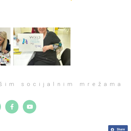
ašim socijalnim mrežama
Share