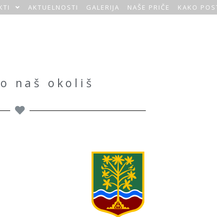
KTI
AKTUELNOSTI
GALERIJA
NAŠE PRIČE
KAKO POS
o naš okoliš