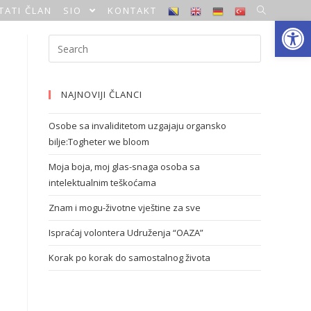
TATI ČLAN
SIO
KONTAKT
Open toolbar
NAJNOVIJI ČLANCI
Osobe sa invaliditetom uzgajaju organsko
bilje:Togheter we bloom
Moja boja, moj glas-snaga osoba sa
intelektualnim teškoćama
Znam i mogu-životne vještine za sve
Ispraćaj volontera Udruženja “OAZA”
Korak po korak do samostalnog života