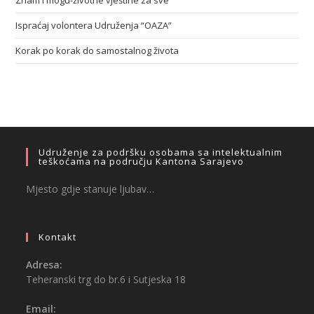
Znam i mogu-životne vještine za sve
Ispraćaj volontera Udruženja “OAZA”
Korak po korak do samostalnog života
Udruženje za podršku osobama sa intelektualnim
teškoćama na području Kantona Sarajevo
Mjesto gdje stanuje ljubav…
Kontakt
Adresa:
Teheranski trg do br.6 i Sutjeska 18
Email: