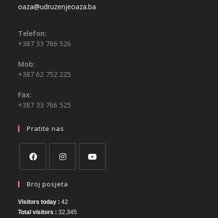
oaza@udruzenjeoaza.ba
Telefon:
+387 33 766 526
Mob:
+387 62 752 225
Fax:
+387 33 766 525
Pratite nas
Broj posjeta
Visitors today :
42
Total visitors :
32,345