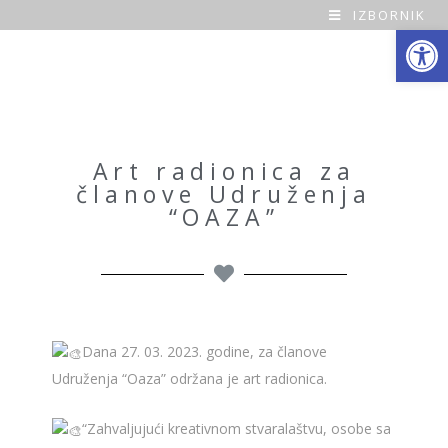
IZBORNIK
Open toolbar
O
a
z
a
Art radionica za
članove Udruženja
H
“OAZA”
o
m
e
Dana 27. 03. 2023. godine, za članove
Udruženja “Oaza” održana je art radionica.
“Zahvaljujući kreativnom stvaralaštvu, osobe sa