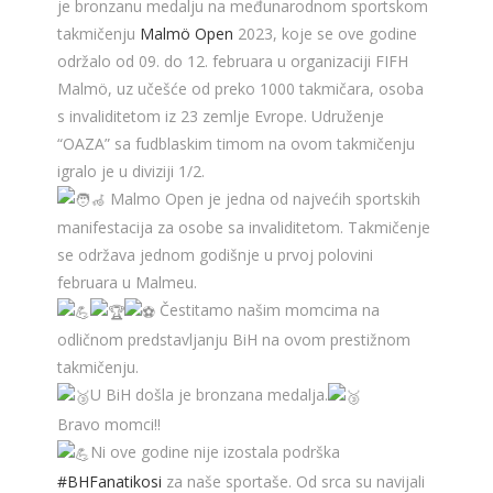
je bronzanu medalju na međunarodnom sportskom
takmičenju
Malmö Open
2023, koje se ove godine
održalo od 09. do 12. februara u organizaciji FIFH
Malmö, uz učešće od preko 1000 takmičara, osoba
s invaliditetom iz 23 zemlje Evrope. Udruženje
“OAZA” sa fudblaskim timom na ovom takmičenju
igralo je u diviziji 1/2.
Malmo Open je jedna od najvećih sportskih
manifestacija za osobe sa invaliditetom. Takmičenje
se održava jednom godišnje u prvoj polovini
februara u Malmeu.
Čestitamo našim momcima na
odličnom predstavljanju BiH na ovom prestižnom
takmičenju.
U BiH došla je bronzana medalja.
Bravo momci!!
Ni ove godine nije izostala podrška
#BHFanatikosi
za naše sportaše. Od srca su navijali