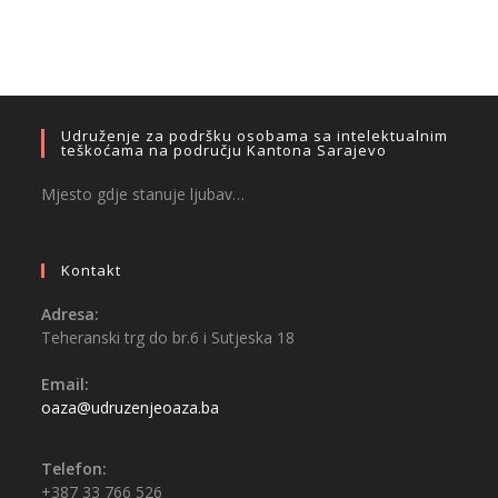
Udruženje za podršku osobama sa intelektualnim
teškoćama na području Kantona Sarajevo
Mjesto gdje stanuje ljubav…
Kontakt
Adresa:
Teheranski trg do br.6 i Sutjeska 18
Email:
oaza@udruzenjeoaza.ba
Telefon:
+387 33 766 526