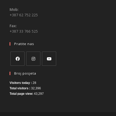
Mob:
+387 62 752 225
Fax:
+387 33 766 525
Pratite nas
Broj posjeta
Visitors today :
28
Total visitors :
32,396
Total page view:
43,297