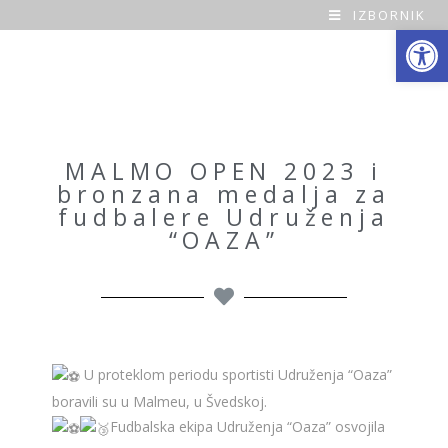
IZBORNIK
Open toolbar
O
a
z
a
MALMO OPEN 2023 i
bronzana medalja za
H
fudbalere Udruženja
“OAZA”
o
m
e
U proteklom periodu sportisti Udruženja “Oaza”
boravili su u Malmeu, u Švedskoj.
Fudbalska ekipa Udruženja “Oaza” osvojila