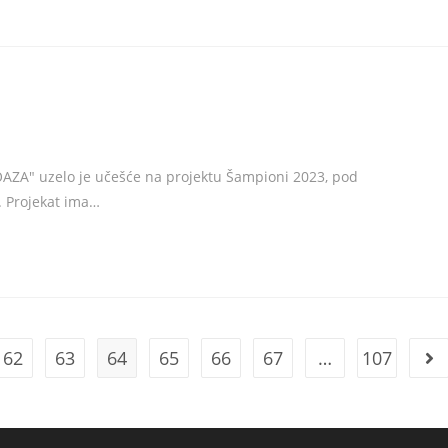
OAZA" uzelo je učešće na projektu Šampioni 2023, pod
. Projekat ima…
62
63
64
65
66
67
…
107
e
Go