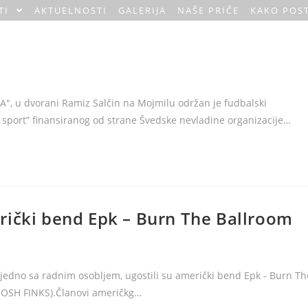
TI
AKTUELNOSTI
GALERIJA
NAŠE PRIČE
KAKO POST
A", u dvorani Ramiz Salčin na Mojmilu održan je fudbalski
 sport” finansiranog od strane Švedske nevladine organizacije…
rički bend Epk – Burn The Ballroom
ajedno sa radnim osobljem, ugostili su američki bend Epk - Burn Th
JOSH FINKS).Članovi američkg…