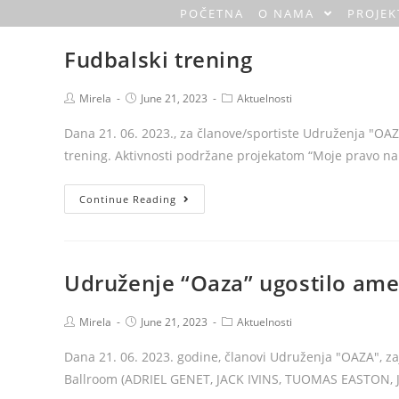
Skip
POČETNA
O NAMA
PROJEK
O
to
Fudbalski trening
content
a
Post
Post
Post
Mirela
June 21, 2023
Aktuelnosti
z
author:
published:
category:
Dana 21. 06. 2023., za članove/sportiste Udruženja "OAZ
a
trening. Aktivnosti podržane projekatom “Moje pravo na
H
Fudbalski
Continue Reading
o
trening
m
Udruženje “Oaza” ugostilo ame
e
Post
Post
Post
Mirela
June 21, 2023
Aktuelnosti
author:
published:
category:
Dana 21. 06. 2023. godine, članovi Udruženja "OAZA", z
Ballroom (ADRIEL GENET, JACK IVINS, TUOMAS EASTON, 