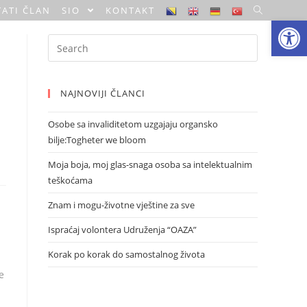
ATI ČLAN
SIO
KONTAKT
Open toolbar
Search
for:
NAJNOVIJI ČLANCI
Osobe sa invaliditetom uzgajaju organsko
bilje:Togheter we bloom
Moja boja, moj glas-snaga osoba sa intelektualnim
teškoćama
Znam i mogu-životne vještine za sve
Ispraćaj volontera Udruženja “OAZA”
Korak po korak do samostalnog života
e