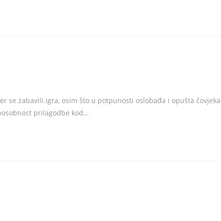
er se zabavili.Igra, osim što u potpunosti oslobađa i opušta čovjeka
 sposobnost prilagodbe kod…