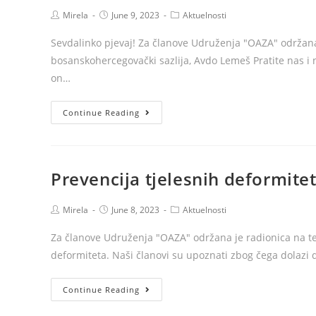
Post
Post
Post
Mirela
June 9, 2023
Aktuelnosti
author:
published:
category:
Sevdalinko pjevaj! Za članove Udruženja "OAZA" održana
bosanskohercegovački sazlija, Avdo Lemeš Pratite nas 
on…
Muzikoterapija
Continue Reading
Prevencija tjelesnih deformite
Post
Post
Post
Mirela
June 8, 2023
Aktuelnosti
author:
published:
category:
Za članove Udruženja "OAZA" održana je radionica na tem
deformiteta. Naši članovi su upoznati zbog čega dolazi 
Prevencija
Continue Reading
tjelesnih