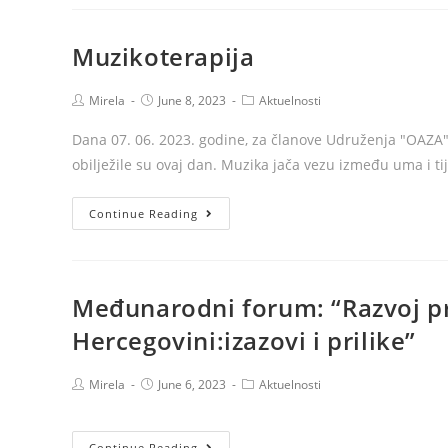
deformiteta
Muzikoterapija
Post
Post
Post
Mirela
June 8, 2023
Aktuelnosti
author:
published:
category:
Dana 07. 06. 2023. godine, za članove Udruženja "OAZA"
obilježile su ovaj dan. Muzika jača vezu između uma i t
Muzikoterapija
Continue Reading
Međunarodni forum: “Razvoj pro
Hercegovini:izazovi i prilike”
Post
Post
Post
Mirela
June 6, 2023
Aktuelnosti
author:
published:
category:
Međunarodni
Continue Reading