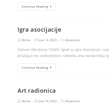
Udruženje
Continue Reading
“Oaza”
ugostilo
američki
Igra asocijacije
bend
Epk
Post
Post
Post
Mirela
June 14, 2023
Aktuelnosti
–
author:
published:
category:
Burn
Članovi Udruženja "OAZA" igrali su igru Asocijacije i sup
The
pružajući mu zadovoljstvo i slobodu, ona razvija bolju
Ballroom
Igra
Continue Reading
asocijacije
Art radionica
Post
Post
Post
Mirela
June 14, 2023
Aktuelnosti
author:
published:
category: