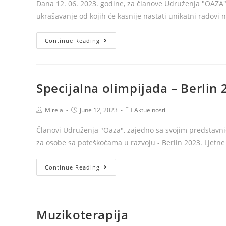
Dana 12. 06. 2023. godine, za članove Udruženja "OAZA"
ukrašavanje od kojih će kasnije nastati unikatni radovi 
Art
Continue Reading
radionica
Specijalna olimpijada – Berlin 
Post
Post
Post
Mirela
June 12, 2023
Aktuelnosti
author:
published:
category:
Članovi Udruženja "Oaza", zajedno sa svojim predstavni
za osobe sa poteškoćama u razvoju - Berlin 2023. Ljetne 
Specijalna
Continue Reading
olimpijada
–
Berlin
Muzikoterapija
2023