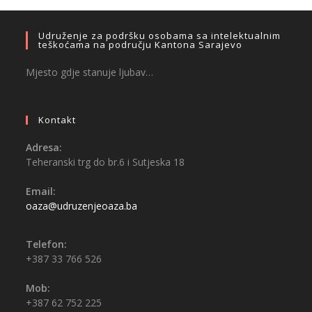
Udruženje za podršku osobama sa intelektualnim
teškoćama na području Kantona Sarajevo
Mjesto gdje stanuje ljubav…
Kontakt
Adresa:
Teheranski trg do br.6 i Sutjeska 18
Email:
oaza@udruzenjeoaza.ba
Telefon:
+387 33 766 526
Mob:
+387 62 752 225