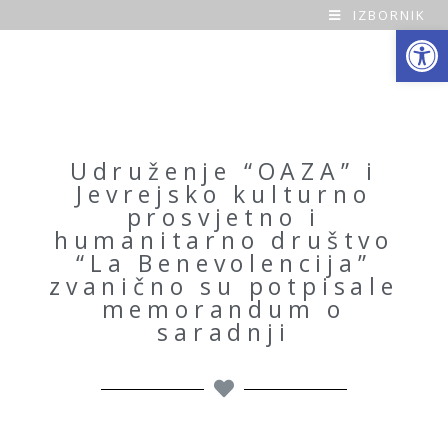
IZBORNIK
Open toolbar
O
a
z
a
Udruženje “OAZA” i
Jevrejsko kulturno
H
prosvjetno i
humanitarno društvo
o
“La Benevolencija”
zvanično su potpisale
m
memorandum o
saradnji
e