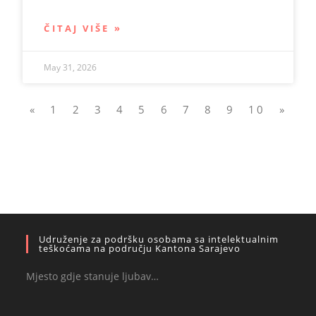
ČITAJ VIŠE »
May 31, 2026
«
1
2
3
4
5
6
7
8
9
10
»
Udruženje za podršku osobama sa intelektualnim
teškoćama na području Kantona Sarajevo
Mjesto gdje stanuje ljubav…