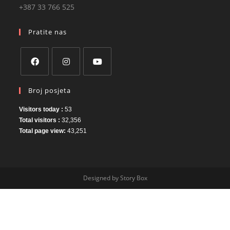
+387 33 766 525
Pratite nas
Broj posjeta
Visitors today :
53
Total visitors :
32,356
Total page view:
43,251
Designed by Story Box