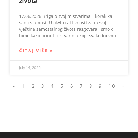
života
17.06.2026.Briga o svojim stvarima – korak ka
samostalnosti U okviru aktivnosti za razvoj
vještina samostalnog života razgovarali smo o
tome kako brinuti o stvarima koje svakodnevno
ČITAJ VIŠE »
July 14, 2026
«
1
2
3
4
5
6
7
8
9
10
»