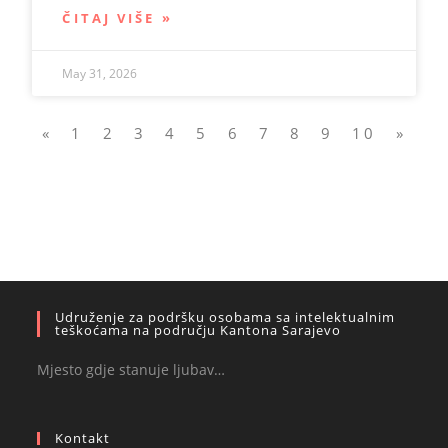
ČITAJ VIŠE »
May 31, 2026
«
1
2
3
4
5
6
7
8
9
10
»
Udruženje za podršku osobama sa intelektualnim
teškoćama na području Kantona Sarajevo
Mjesto gdje stanuje ljubav…
Kontakt