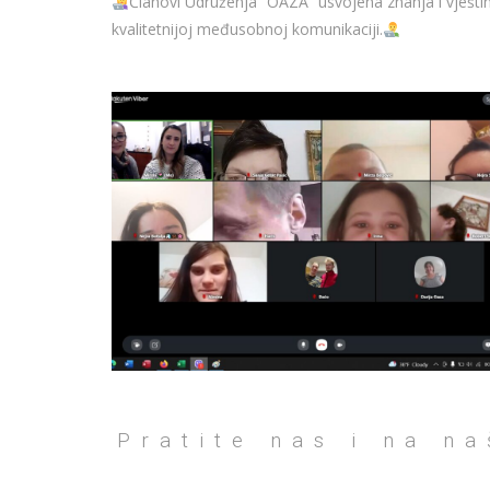
Članovi Udruženja “OAZA” usvojena znanja i vještin
kvalitetnijoj međusobnoj komunikaciji.
Pratite nas i na n