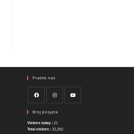
Pratite nas
Broj posjeta
Visitors today :
21
Total visitors :
32,262