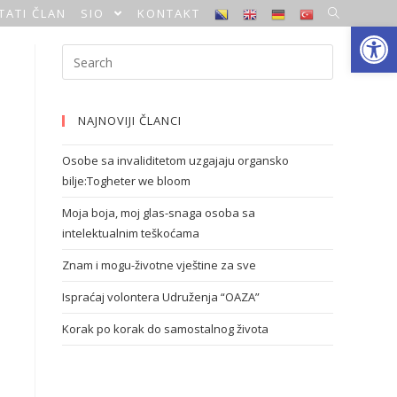
TATI ČLAN
SIO
KONTAKT
Open toolbar
NAJNOVIJI ČLANCI
Osobe sa invaliditetom uzgajaju organsko
bilje:Togheter we bloom
Moja boja, moj glas-snaga osoba sa
intelektualnim teškoćama
Znam i mogu-životne vještine za sve
Ispraćaj volontera Udruženja “OAZA”
Korak po korak do samostalnog života