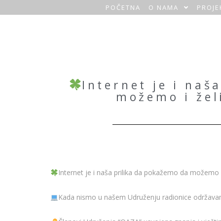
POČETNA
O NAMA
PROJE
O
a
z
a
Internet je i naš
možemo i žel
H
o
m
e
Internet
je i naša prilika da pokažemo da možemo i 
Kada nismo u našem Udruženju radionice održava