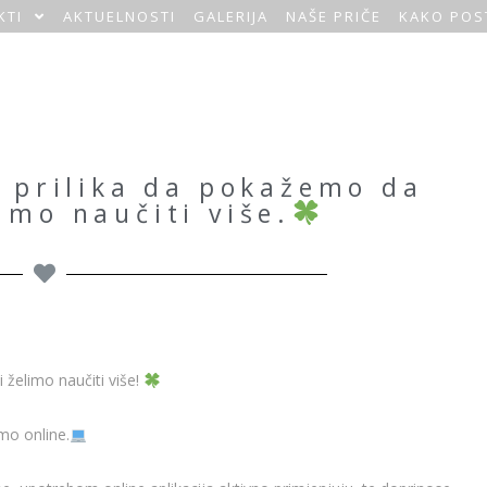
KTI
AKTUELNOSTI
GALERIJA
NAŠE PRIČE
KAKO POS
a prilika da pokažemo da
imo naučiti više.
želimo naučiti više!
mo online.