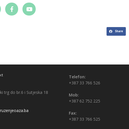
Share
kt
Telefon:
+387 33 766 526
i trg do br.6 i Sutjeska 18
Mob:
+387 62 752 225
uzenjeoaza.ba
Fax:
+387 33 766 525