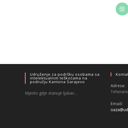
Udruženje za podršku osobama sa
Konta
intelektualnim teškoćama na
području Kantona Sarajevo
Adresa:
Teheransk
Mjesto gdje stanuje ljubav…
Email:
oaza@udr