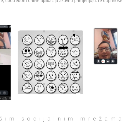
e, upotrebom online aplikacija aktivno primjenjuju, te doprinose
ašim socijalnim mrežama