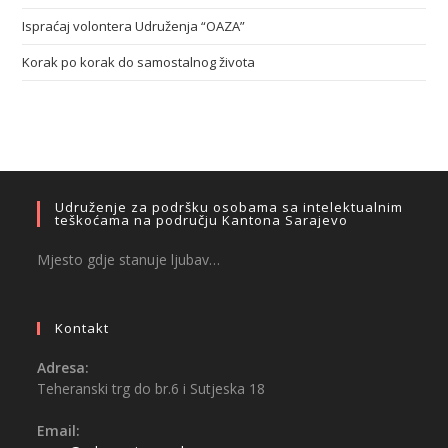
Ispraćaj volontera Udruženja “OAZA”
Korak po korak do samostalnog života
Udruženje za podršku osobama sa intelektualnim
teškoćama na području Kantona Sarajevo
Mjesto gdje stanuje ljubav…
Kontakt
Adresa:
Teheranski trg do br.6 i Sutjeska 18
Email: