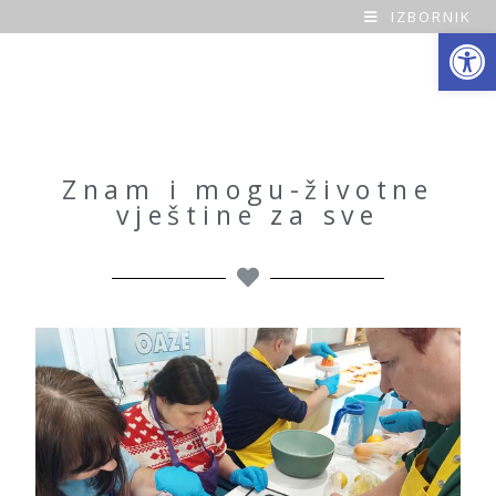
IZBORNIK
Open toolbar
O
a
z
a
Znam i mogu-životne
vještine za sve
H
o
m
e