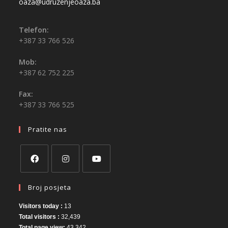
oaza@udruzenjeoaza.ba
Telefon:
+387 33 766 526
Mob:
+387 62 752 225
Fax:
+387 33 766 525
Pratite nas
Broj posjeta
Visitors today :
13
Total visitors :
32,439
Total page view:
43,342