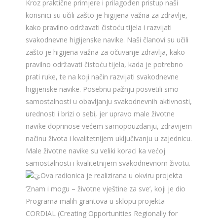
Kroz praktične primjere i prilagođen pristup naši
korisnici su učili zašto je higijena važna za zdravlje,
kako pravilno održavati čistoću tijela i razvijati
svakodnevne higijenske navike. Naši članovi su učili
zašto je higijena važna za očuvanje zdravlja, kako
pravilno održavati čistoću tijela, kada je potrebno
prati ruke, te na koji način razvijati svakodnevne
higijenske navike. Posebnu pažnju posvetili smo
samostalnosti u obavljanju svakodnevnih aktivnosti,
urednosti i brizi o sebi, jer upravo male životne
navike doprinose većem samopouzdanju, zdravijem
načinu života i kvalitetnijem uključivanju u zajednicu.
Male životne navike su veliki koraci ka većoj
samostalnosti i kvalitetnijem svakodnevnom životu.
Ova radionica je realizirana u okviru projekta
‘Znam i mogu – životne vještine za sve’, koji je dio
Programa malih grantova u sklopu projekta
CORDIAL (Creating Opportunities Regionally for