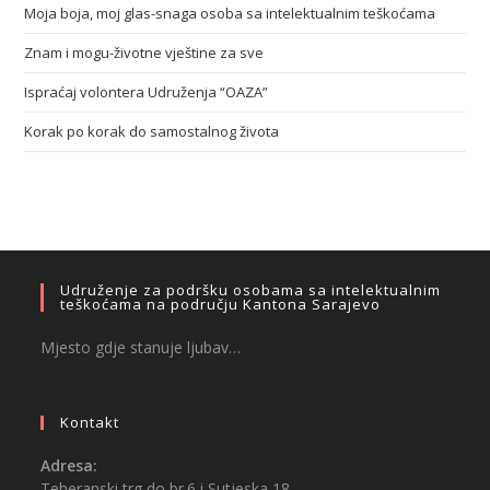
Moja boja, moj glas-snaga osoba sa intelektualnim teškoćama
Znam i mogu-životne vještine za sve
Ispraćaj volontera Udruženja “OAZA”
Korak po korak do samostalnog života
Udruženje za podršku osobama sa intelektualnim
teškoćama na području Kantona Sarajevo
Mjesto gdje stanuje ljubav…
Kontakt
Adresa:
Teheranski trg do br.6 i Sutjeska 18