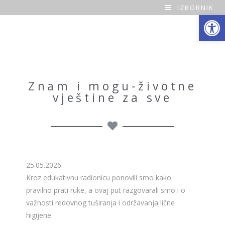
IZBORNIK
Open toolbar
O
a
z
a
Znam i mogu-životne
vještine za sve
H
o
m
e
25.05.2026.
Kroz edukativnu radionicu ponovili smo kako
pravilno prati ruke, a ovaj put razgovarali smo i o
važnosti redovnog tuširanja i održavanja lične
higijene.