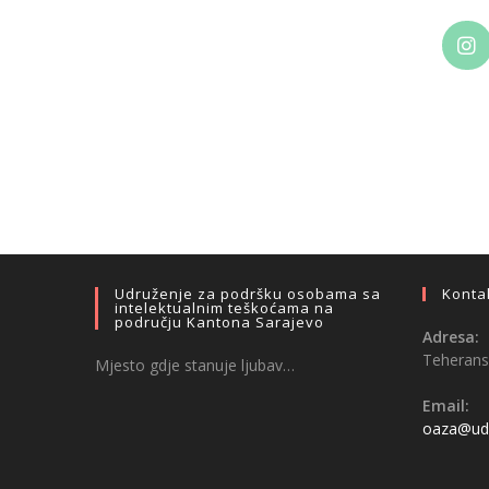
Udruženje za podršku osobama sa
Konta
intelektualnim teškoćama na
području Kantona Sarajevo
Adresa:
Teheransk
Mjesto gdje stanuje ljubav…
Email:
oaza@udr