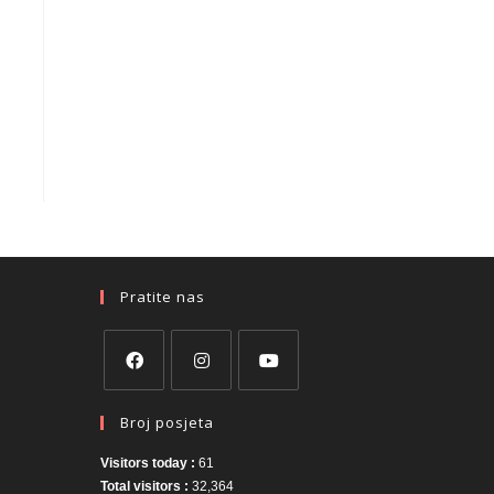
Pratite nas
Broj posjeta
Visitors today :
61
Total visitors :
32,364