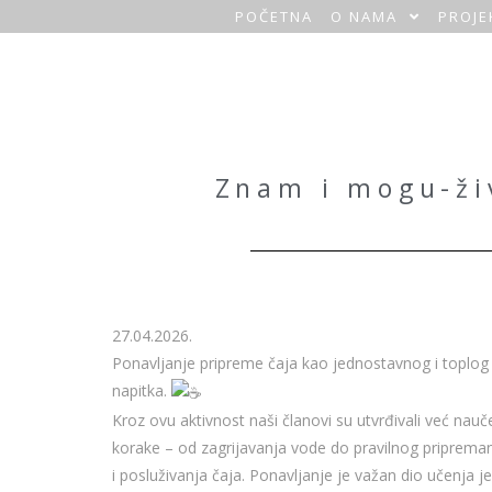
POČETNA
O NAMA
PROJE
O
a
z
a
Znam i mogu-živ
H
o
m
27.04.2026.
e
Ponavljanje pripreme čaja kao jednostavnog i toplog
napitka.
Kroz ovu aktivnost naši članovi su utvrđivali već nau
korake – od zagrijavanja vode do pravilnog priprema
i posluživanja čaja. Ponavljanje je važan dio učenja je