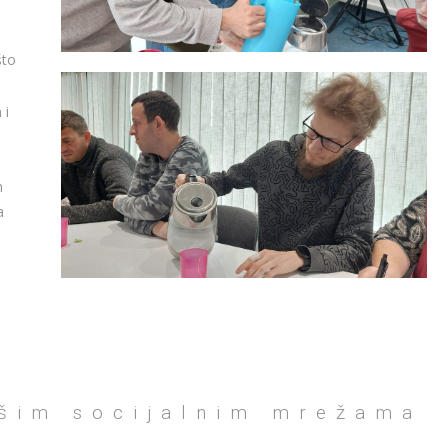
što
 i
n
a
ašim socijalnim mrežama