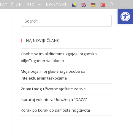
TATI ČLAN
SIO
KONTAKT
Open toolbar
NAJNOVIJI ČLANCI
Osobe sa invaliditetom uzgajaju organsko
bilje:Togheter we bloom
Moja boja, moj glas-snaga osoba sa
intelektualnim teškoćama
Znam i mogu-životne vještine za sve
Ispraćaj volontera Udruženja “OAZA”
Korak po korak do samostalnog života