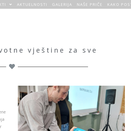
KTI
AKTUELNOSTI
GALERIJA
NAŠE PRIČE
KAKO POS
otne vještine za sve
čene
nja
r