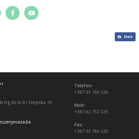
Share
kt
Telefon:
+387 33 766 526
i trg do br.6 i Sutjeska 18
Mob:
+387 62 752 225
uzenjeoaza.ba
Fax:
+387 33 766 525