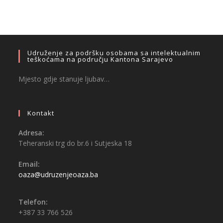
Udruženje za podršku osobama sa intelektualnim
teškoćama na području Kantona Sarajevo
Mjesto gdje stanuje ljubav…
Kontakt
Adresa:
Teheranski trg do br.6 i Sutjeska 18
Email:
oaza@udruzenjeoaza.ba
Telefon:
+387 33 766 526