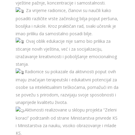
vještine pažnje, koncentracije i samostalnosti.
Za vrijeme radionice, članovi su naučili kako
posaditi različite vrste začinskog bilja poput peršuna,
bosiljka i rukole. Kroz praktičan rad, svaki učesnik je
imao priliku da samostalno posadi bilje.
Ovaj oblik edukacije nije samo bio prilika za
sticanje novih vještina, već i za socijalizaciju,
izražavanje kreativnosti i poboljšanje emocionalnog
stanja.
Radionice su pokazale da aktivnosti poput ovih
imaju značajan terapeutski i edukativni potencijal za
osobe sa intelektualnim teškoćama, pomažući im da
se povežu s prirodom, razvijaju svoje sposobnosti i
unaprijede kvalitetu života.
Aktivnosti realizovane u sklopu projekta “Zeleni
koraci” podrzanih od strane Ministarstva privrede KS
i Ministarstva za nauku, visoko obrazovanje i mlade
KS.