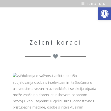
IZBORNIK
Open toolbar
O
a
z
a
Zeleni koraci
H
o
m
Edukacija o važnosti zaštite okoliša i
e
sudjelovanja osoba s intelektualnim teškoćama u
aktivnostima vezanim uz reciklažu i selekciju otpada
može značajno doprinijeti njihovom osobnom
razvoju, kao i zajednici u cjelini. Kroz jednostavne i
pristupačne metode, osobe s intelektualnim