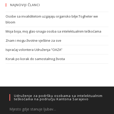
NAJNOVIJI ČLANCI
Osobe sa invaliditetom uzgajaju organsko bilje:Togheter we
bloom
Moja boja, moj glas-snaga osoba sa intelektualnim teškoćama
Znam i mogu-životne vještine za sve
Ispraćaj volontera Udruženja “OAZA”
Korak po korak do samostalnog života
Udruženje za podršku osobama sa intelektualnim
teškoćama na području Kantona Sarajevo
Mjesto gdje stanuje ljubav…