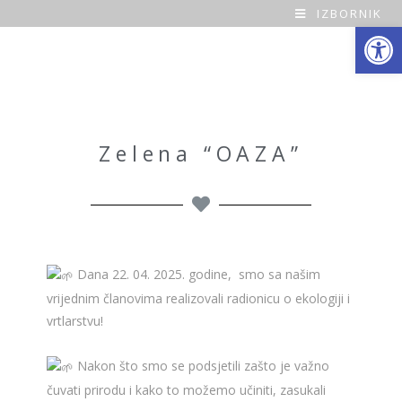
IZBORNIK
Open toolbar
O
a
z
a
Zelena “OAZA”
H
o
m
Dana 22. 04. 2025. godine, smo sa našim
e
vrijednim članovima realizovali radionicu o ekologiji i
vrtlarstvu!
Nakon što smo se podsjetili zašto je važno
čuvati prirodu i kako to možemo učiniti, zasukali