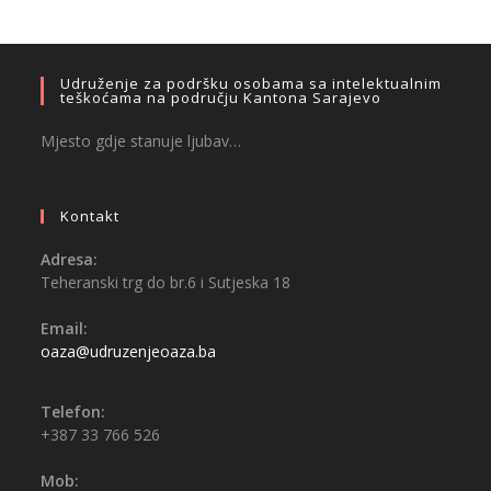
Udruženje za podršku osobama sa intelektualnim
teškoćama na području Kantona Sarajevo
Mjesto gdje stanuje ljubav…
Kontakt
Adresa:
Teheranski trg do br.6 i Sutjeska 18
Email:
oaza@udruzenjeoaza.ba
Telefon:
+387 33 766 526
Mob: