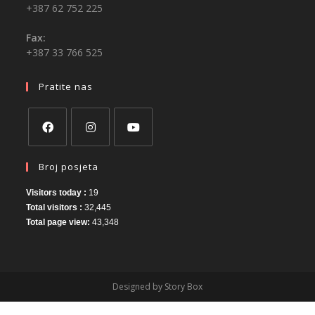
+387 62 752 225
Fax:
+387 33 766 525
Pratite nas
Broj posjeta
Visitors today :
19
Total visitors :
32,445
Total page view:
43,348
Designed by Story Box