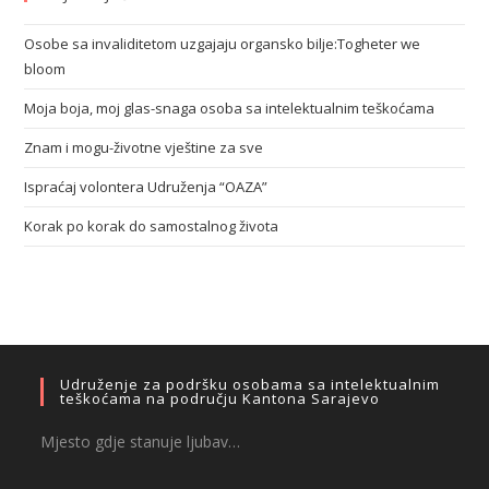
Osobe sa invaliditetom uzgajaju organsko bilje:Togheter we
bloom
Moja boja, moj glas-snaga osoba sa intelektualnim teškoćama
Znam i mogu-životne vještine za sve
Ispraćaj volontera Udruženja “OAZA”
Korak po korak do samostalnog života
Udruženje za podršku osobama sa intelektualnim
teškoćama na području Kantona Sarajevo
Mjesto gdje stanuje ljubav…