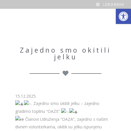
IZBORNIK
Open toolbar
O
a
z
a
Zajedno smo okitili
jelku
H
o
m
e
15.12.2025.
Zajedno smo okitili jelku – zajedno
gradimo toplinu “OAZE”
Članovi Udruženja “OAZA”, zajedno s našim
divnim volonterkama, okitili su jelku ispunjenu