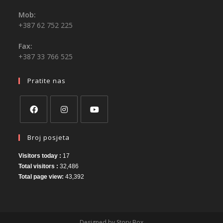
Mob:
+387 62 752 225
Fax:
+387 33 766 525
Pratite nas
Broj posjeta
Visitors today :
17
Total visitors :
32,486
Total page view:
43,392
Designed by Story Box