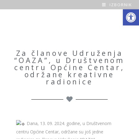
IZBORNIK
Open toolbar
O
a
z
a
Za članove Udruženja
“OAZA”, u Društvenom
H
centru Općine Centar,
održane kreativne
o
radionice
m
e
Dana, 13. 09. 2024. godine, u Društvenom
centru Općine Centar, održane su još jedne