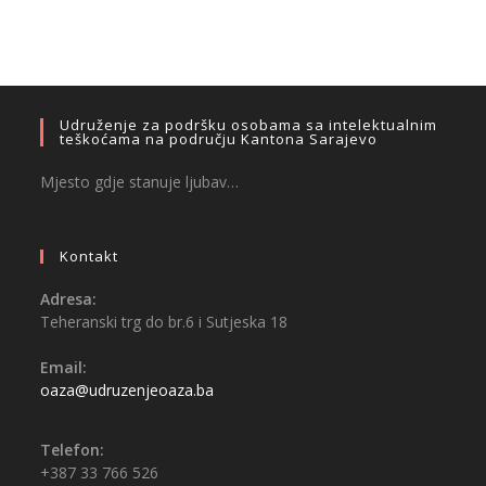
Udruženje za podršku osobama sa intelektualnim
teškoćama na području Kantona Sarajevo
Mjesto gdje stanuje ljubav…
Kontakt
Adresa:
Teheranski trg do br.6 i Sutjeska 18
Email:
oaza@udruzenjeoaza.ba
Telefon:
+387 33 766 526