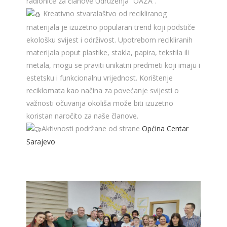
radionice za članove Udruženja “OAZA”.
Kreativno stvaralaštvo od recikliranog
materijala je izuzetno popularan trend koji podstiče
ekološku svijest i održivost. Upotrebom recikliranih
materijala poput plastike, stakla, papira, tekstila ili
metala, mogu se praviti unikatni predmeti koji imaju i
estetsku i funkcionalnu vrijednost. Korištenje
reciklomata kao načina za povećanje svijesti o
važnosti očuvanja okoliša može biti izuzetno
koristan naročito za naše članove.
Aktivnosti podržane od strane
Općina Centar
Sarajevo