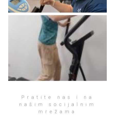
Pratite nas i na
našim socijalnim
mrežama