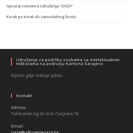
Ispraćaj volontera Udruženja “OAZA”
Korak po korak do samostalnog života
Udruženje za podršku osobama sa intelektualnim
teškoćama na području Kantona Sarajevo
Mjesto gdje stanuje ljubav…
Kontakt
Adresa:
Teheranski trg do br.6 i Sutjeska 18
Email:
oaza@udruzenjeoaza.ba