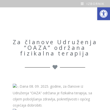
IZBORNIK
Open toolbar
O
a
z
a
Za članove Udruženja
“OAZA” održana
H
fizikalna terapija
o
m
e
Dana 08. 09. 2025. godine, z
a članove iz
Udruženja “OAZA” održana je fizikalna terapija, sa
ciljem poboljšanja zdravlja, pokretljivosti i općeg
osjećaja dobrobiti.