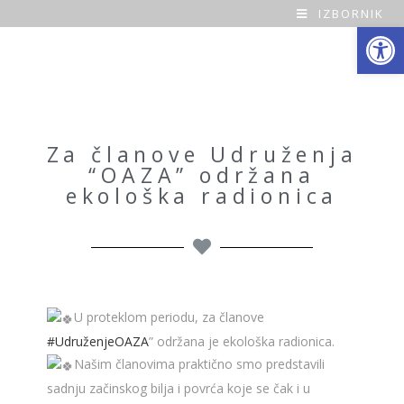
IZBORNIK
Open toolbar
O
a
z
a
Za članove Udruženja
“OAZA” održana
H
ekološka radionica
o
m
e
U proteklom periodu, za članove
#UdruženjeOAZA
” održana je ekološka radionica.
Našim članovima praktično smo predstavili
sadnju začinskog bilja i povrća koje se čak i u