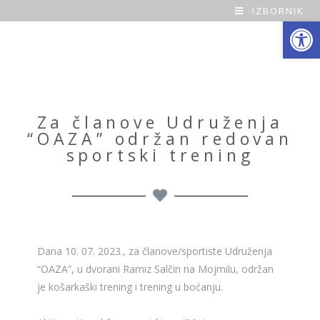
IZBORNIK
Open toolbar
O
a
z
a
Za članove Udruženja
“OAZA” održan redovan
H
sportski trening
o
m
e
Dana 10. 07. 2023., za članove/sportiste Udruženja
“OAZA”, u dvorani Ramiz Salčin na Mojmilu, održan
je košarkaški trening i trening u boćanju.