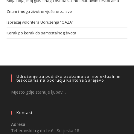
Moja boja, moj glas-snaga osoba sa intelektualnim teškoćama
Znam i mogu-životne vještine za sve
Ispraćaj volontera Udruženja “OAZA”
Korak po korak do samostalnog života
Udruženje za podršku osobama sa intelektualnim
teškoćama na području Kantona Sarajevo
Mjesto gdje stanuje ljubav…
Kontakt
Adresa:
Teheranski trg do br.6 i Sutjeska 18