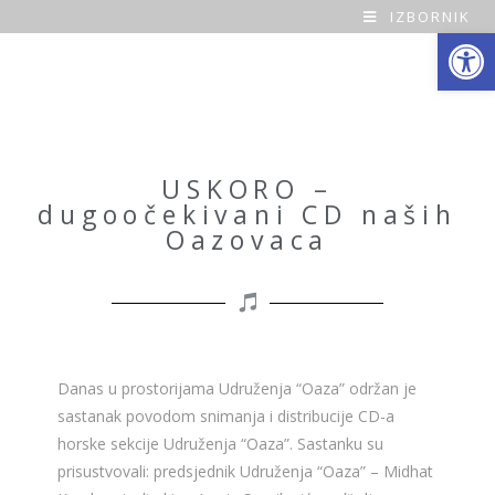
IZBORNIK
Open toolbar
O
a
z
a
USKORO –
dugoočekivani CD naših
H
Oazovaca
o
m
e
Danas u prostorijama Udruženja “Oaza” održan je
sastanak povodom snimanja i distribucije CD-a
horske sekcije Udruženja “Oaza”. Sastanku su
prisustvovali: predsjednik Udruženja “Oaza” – Midhat