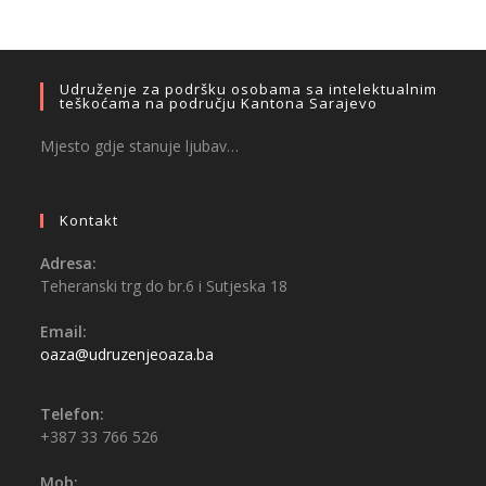
Udruženje za podršku osobama sa intelektualnim
teškoćama na području Kantona Sarajevo
Mjesto gdje stanuje ljubav…
Kontakt
Adresa:
Teheranski trg do br.6 i Sutjeska 18
Email:
oaza@udruzenjeoaza.ba
Telefon:
+387 33 766 526
Mob: