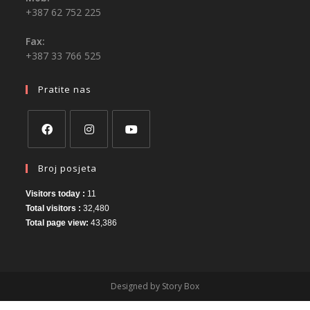
+387 62 752 225
Fax:
+387 33 766 525
Pratite nas
Broj posjeta
Visitors today :
11
Total visitors :
32,480
Total page view:
43,386
Designed by Story Box