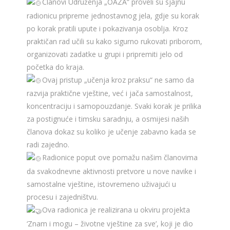
Članovi Udruženja „OAZA“ proveli su sjajnu
radionicu pripreme jednostavnog jela, gdje su korak
po korak pratili upute i pokazivanja osoblja. Kroz
praktičan rad učili su kako sigurno rukovati priborom,
organizovati zadatke u grupi i pripremiti jelo od
početka do kraja.
Ovaj pristup „učenja kroz praksu“ ne samo da
razvija praktične vještine, već i jača samostalnost,
koncentraciju i samopouzdanje. Svaki korak je prilika
za postignuće i timsku saradnju, a osmijesi naših
članova dokaz su koliko je učenje zabavno kada se
radi zajedno.
Radionice poput ove pomažu našim članovima
da svakodnevne aktivnosti pretvore u nove navike i
samostalne vještine, istovremeno uživajući u
procesu i zajedništvu.
Ova radionica je realizirana u okviru projekta
‘Znam i mogu – životne vještine za sve’, koji je dio