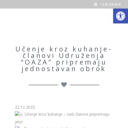
IZBORNIK
Open toolbar
O
a
z
a
Učenje kroz kuhanje-
članovi Udruženja
H
“OAZA” pripremaju
jednostavan obrok
o
m
e
22.12.2025.
Učenje kroz kuhanje – naši članovi pripremaju
jelo!