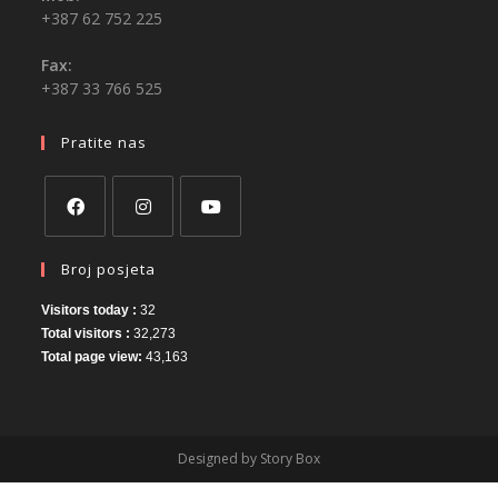
+387 62 752 225
Fax:
+387 33 766 525
Pratite nas
Broj posjeta
Visitors today :
32
Total visitors :
32,273
Total page view:
43,163
Designed by Story Box