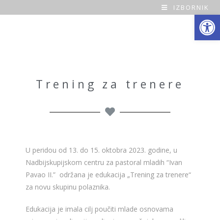
IZBORNIK
Open toolbar
O
a
z
a
Trening za trenere
H
o
m
U peridou od 13. do 15. oktobra 2023. godine, u
e
Nadbijskupijskom centru za pastoral mladih “Ivan
Pavao II.” održana je edukacija „Trening za trenere“
za novu skupinu polaznika.
Edukacija je imala cilj poučiti mlade osnovama