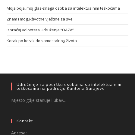
Moja boja, moj glas-snaga osoba sa intelektualnim teškoćama
Znam i mogu-životne vještine za sve
Ispraćaj volontera Udruženja “OAZA”
Korak po korak do samostalnog života
Udruženje za podršku osobama sa intelektualnim
teškoćama na području Kantona Sarajevo
Mjesto gdje stanuje ljubav…
Kontakt
Adresa: