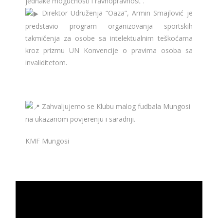
jednake mogućnosti i ravnopravnost”.
Direktor Udruženja “Oaza”, Armin Smajlović je
predstavio program organizovanja sportskih
takmičenja za osobe sa intelektualnim teškoćama
kroz prizmu UN Konvencije o pravima osoba sa
invaliditetom.
Zahvaljujemo se Klubu malog fudbala Mungosi
na ukazanom povjerenju i saradnji.
KMF Mungosi