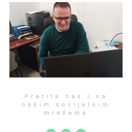
Pratite nas i na
našim socijalnim
mrežama