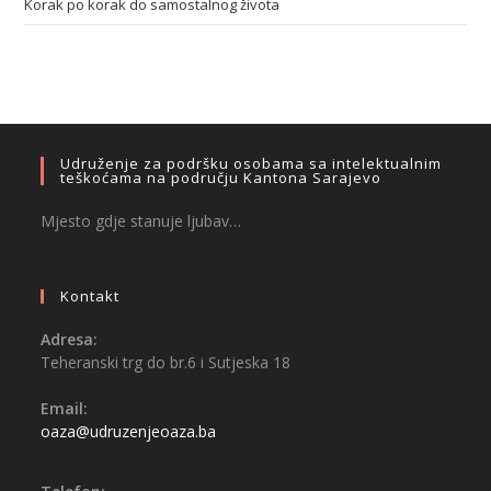
Korak po korak do samostalnog života
Udruženje za podršku osobama sa intelektualnim
teškoćama na području Kantona Sarajevo
Mjesto gdje stanuje ljubav…
Kontakt
Adresa:
Teheranski trg do br.6 i Sutjeska 18
Email:
oaza@udruzenjeoaza.ba