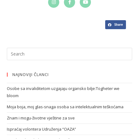
Share
NAJNOVIJI ČLANCI
Osobe sa invaliditetom uzgajaju organsko bilje:Togheter we
bloom
Moja boja, moj glas-snaga osoba sa intelektualnim teškoćama
Znam i mogu-životne vještine za sve
Ispraćaj volontera Udruženja “OAZA”