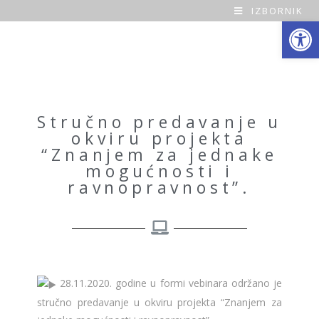
IZBORNIK
Open toolbar
O
a
z
a
Stručno predavanje u
okviru projekta
H
“Znanjem za jednake
mogućnosti i
o
ravnopravnost”.
m
e
28.11.2020. godine u formi vebinara održano je
stručno predavanje u okviru projekta “Znanjem za