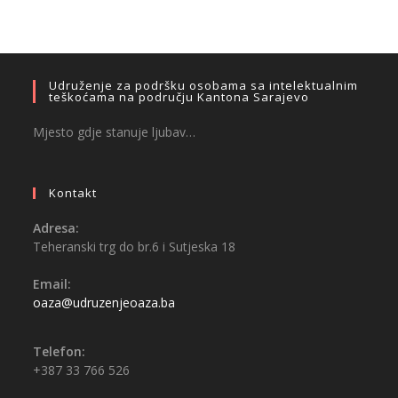
Udruženje za podršku osobama sa intelektualnim
teškoćama na području Kantona Sarajevo
Mjesto gdje stanuje ljubav…
Kontakt
Adresa:
Teheranski trg do br.6 i Sutjeska 18
Email:
oaza@udruzenjeoaza.ba
Telefon:
+387 33 766 526