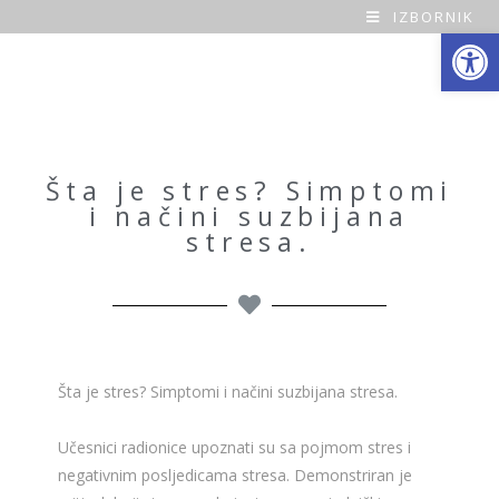
IZBORNIK
Open toolbar
O
a
z
a
Šta je stres? Simptomi
i načini suzbijana
H
stresa.
o
m
e
Šta je stres? Simptomi i načini suzbijana stresa.
Učesnici radionice upoznati su sa pojmom stres i
negativnim posljedicama stresa. Demonstriran je