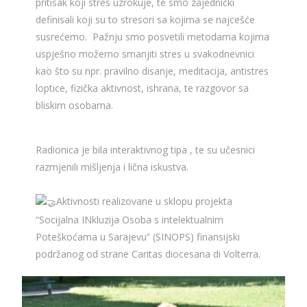
pritisak koji stres uzrokuje, te smo zajednički
definisali koji su to stresori sa kojima se najcešće
susrećemo. Pažnju smo posvetili metodama kojima
uspješno možemo smanjiti stres u svakodnevnici
kao što su npr. pravilno disanje, meditacija, antistres
loptice, fizička aktivnost, ishrana, te razgovor sa
bliskim osobama.
Radionica je bila interaktivnog tipa , te su učesnici
razmjenili mišljenja i lična iskustva.
Aktivnosti realizovane u sklopu projekta
“Socijalna INkluzija Osoba s intelektualnim
Poteškoćama u Sarajevu” (SINOPS) finansijski
podržanog od strane Caritas diocesana di Volterra.