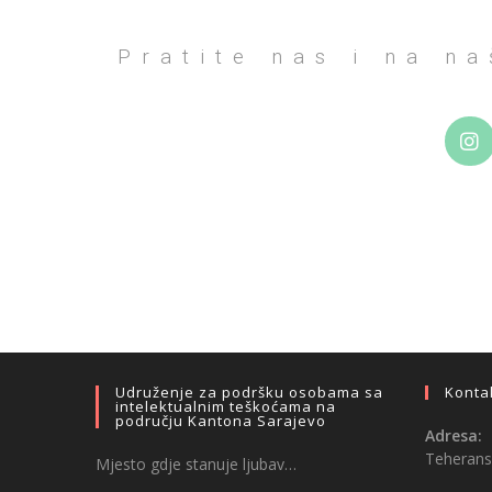
Pratite nas i na n
Udruženje za podršku osobama sa
Konta
intelektualnim teškoćama na
području Kantona Sarajevo
Adresa:
Teheransk
Mjesto gdje stanuje ljubav…