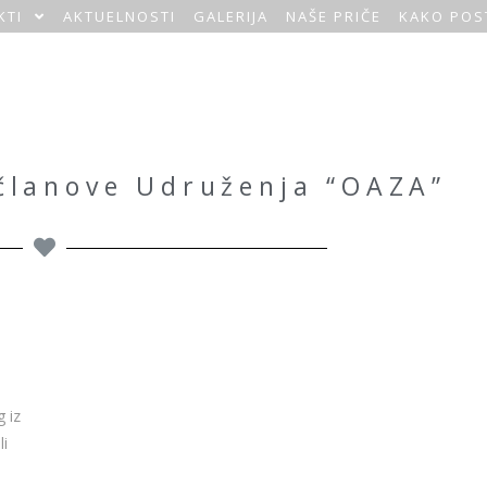
KTI
AKTUELNOSTI
GALERIJA
NAŠE PRIČE
KAKO POS
 članove Udruženja “OAZA”
 iz
li