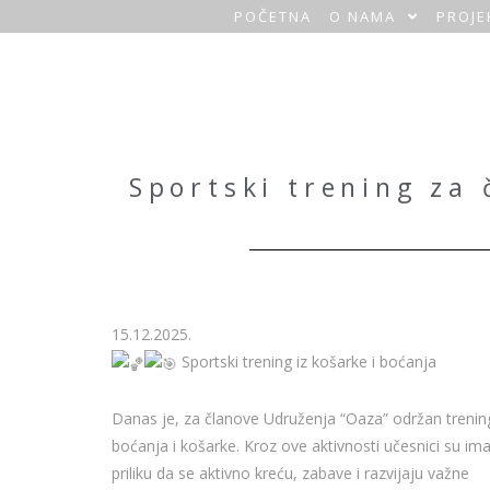
POČETNA
O NAMA
PROJE
O
a
z
a
Sportski trening za
H
o
m
15.12.2025.
e
Sportski trening iz košarke i boćanja
Danas je, za članove Udruženja “Oaza” održan trening
boćanja i košarke. Kroz ove aktivnosti učesnici su ima
priliku da se aktivno kreću, zabave i razvijaju važne