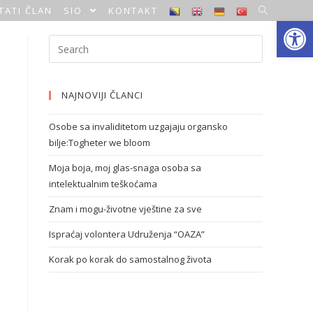
TATI ČLAN
SIO
KONTAKT
Open toolbar
NAJNOVIJI ČLANCI
Osobe sa invaliditetom uzgajaju organsko
bilje:Togheter we bloom
Moja boja, moj glas-snaga osoba sa
intelektualnim teškoćama
Znam i mogu-životne vještine za sve
Ispraćaj volontera Udruženja “OAZA”
Korak po korak do samostalnog života