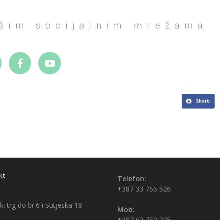
ašim socijalnim mrežama
Share
kt
Telefon:
+387 33 766 526
i trg do br.6 i Sutjeska 18
Mob:
+387 62 752 225