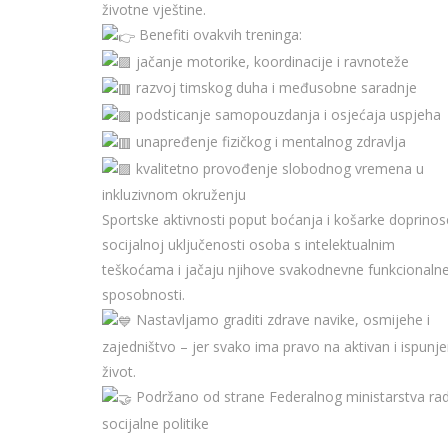
životne vještine.
Benefiti ovakvih treninga:
jačanje motorike, koordinacije i ravnoteže
razvoj timskog duha i međusobne saradnje
podsticanje samopouzdanja i osjećaja uspjeha
unapređenje fizičkog i mentalnog zdravlja
kvalitetno provođenje slobodnog vremena u
inkluzivnom okruženju
Sportske aktivnosti poput boćanja i košarke doprinos
socijalnoj uključenosti osoba s intelektualnim
teškoćama i jačaju njihove svakodnevne funkcionaln
sposobnosti.
Nastavljamo graditi zdrave navike, osmijehe i
zajedništvo – jer svako ima pravo na aktivan i ispunj
život.
Podržano od strane Federalnog ministarstva rad
socijalne politike