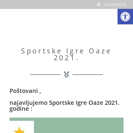
IZBORNIK
Open toolbar
O
a
z
a
Sportske Igre Oaze
2021.
H
o
m
Poštovani ,
e
najavljujemo Sportske Igre Oaze 2021.
godine :