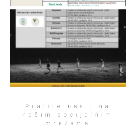
Pratite nas i na
našim socijalnim
mrežama