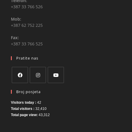
Telefon:
+387 33 766 526
Mob:
+387 62 752 225
Fax:
+387 33 766 525
Pratite nas
Broj posjeta
Visitors today :
42
Total visitors :
32,410
Total page view:
43,312