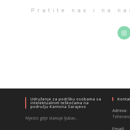
Pratite nas i na n
Udruženje za podršku osobama sa
Konta
intelektualnim teškoćama na
području Kantona Sarajevo
Adresa:
Teheransk
Mjesto gdje stanuje ljubav…
Email: