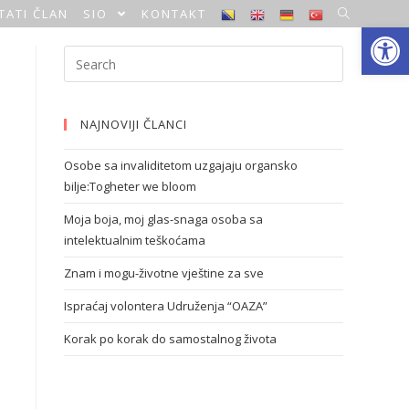
TATI ČLAN
SIO
KONTAKT
Open toolbar
NAJNOVIJI ČLANCI
Osobe sa invaliditetom uzgajaju organsko
bilje:Togheter we bloom
Moja boja, moj glas-snaga osoba sa
intelektualnim teškoćama
Znam i mogu-životne vještine za sve
Ispraćaj volontera Udruženja “OAZA”
Korak po korak do samostalnog života