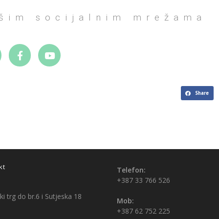
ašim socijalnim mrežama
Share
kt
Telefon:
+387 33 766 526
i trg do br.6 i Sutjeska 18
Mob:
+387 62 752 225