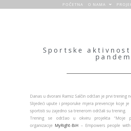
POČETNA
O NAMA
PROJE
O
a
z
a
Sportske aktivnos
pandem
H
o
m
e
Danas u dvorani Ramiz Salčin održan je prvi trenin
Slijedeći upute i preporuke mjera prevencije koje je n
sportisti su zajedno sa trenerom održali su trening.
Trening se održao u okviru projekta “Moje p
organizacije
MyRight-BiH
– Empowers people with di