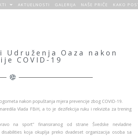
KTI
AKTUELNOSTI
GALERIJA
NAŠE PRIČE
KAKO POS
ti Udruženja Oaza nakon
ije COVID-19
g nogometa nakon popuštanja mjera prevencije zbog COVID-19.
aredila Vlada FBiH, a to je dezifekcija ruku i rekvizita za trening
ravo na sport” finansiranog od strane Švedske nevladine
sabilities koja okuplja preko dvadeset organizacija osoba sa