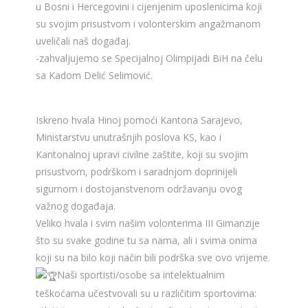
u Bosni i Hercegovini i cijenjenim uposlenicima koji
su svojim prisustvom i volonterskim angažmanom
uveličali naš događaj.
-zahvaljujemo se Specijalnoj Olimpijadi BiH na čelu
sa Kadom Delić Selimović.
Iskreno hvala Hinoj pomoći Kantona Sarajevo,
Ministarstvu unutrašnjih poslova KS, kao i
Kantonalnoj upravi civilne zaštite, koji su svojim
prisustvom, podrškom i saradnjom doprinijeli
sigurnom i dostojanstvenom održavanju ovog
važnog događaja.
Veliko hvala i svim našim volonterima III Gimanzije
što su svake godine tu sa nama, ali i svima onima
koji su na bilo koji način bili podrška sve ovo vrijeme.
Naši sportisti/osobe sa intelektualnim
teškoćama učestvovali su u različitim sportovima: