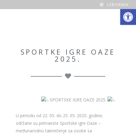
IZBORNIK
Open toolbar
O
a
z
a
SPORTKE IGRE OAZE
2025.
H
o
m
e
SPORTSKE IGRE OAZE 2025.
U periodu od 22. 05. do 25. 05. 2025. godine,
održane su petnaeste Sportske igre Oaze –
međunarodno takmičenje za osobe sa