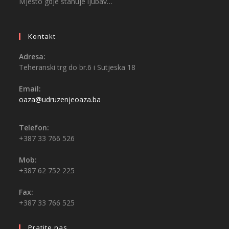
Mjesto gdje stanuje ljubav…
Kontakt
Adresa:
Teheranski trg do br.6 i Sutjeska 18
Email:
oaza@udruzenjeoaza.ba
Telefon:
+387 33 766 526
Mob:
+387 62 752 225
Fax:
+387 33 766 525
Pratite nas