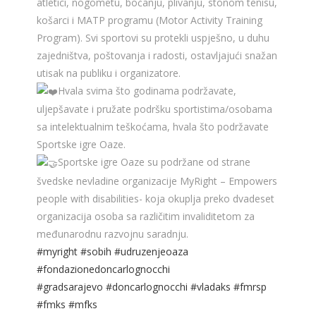
atletici, nogometu, boćanju, plivanju, stonom tenisu,
košarci i MATP programu (Motor Activity Training
Program). Svi sportovi su protekli uspješno, u duhu
zajedništva, poštovanja i radosti, ostavljajući snažan
utisak na publiku i organizatore.
Hvala svima što godinama podržavate,
uljepšavate i pružate podršku sportistima/osobama
sa intelektualnim teškoćama, hvala što podržavate
Sportske igre Oaze.
Sportske igre Oaze su podržane od strane
švedske nevladine organizacije MyRight – Empowers
people with disabilities- koja okuplja preko dvadeset
organizacija osoba sa različitim invaliditetom za
međunarodnu razvojnu saradnju.
#myright
#sobih
#udruzenjeoaza
#fondazionedoncarlognocchi
#gradsarajevo
#doncarlognocchi
#vladaks
#fmrsp
#fmks
#mfks