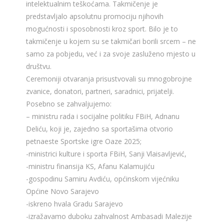
intelektualnim teškoćama. Takmičenje je
predstavljalo apsolutnu promociju njihovih
mogućnosti i sposobnosti kroz sport. Bilo je to
takmičenje u kojem su se takmičari borili srcem – ne
samo za pobjedu, već i za svoje zasluženo mjesto u
društvu.
Ceremoniji otvaranja prisustvovali su mnogobrojne
zvanice, donatori, partneri, saradnici, prijatelji.
Posebno se zahvaljujemo:
– ministru rada i socijalne politiku FBiH, Adnanu
Deliću, koji je, zajedno sa sportašima otvorio
petnaeste Sportske igre Oaze 2025;
-ministrici kulture i sporta FBiH, Sanji Vlaisavljević,
-ministru finansija KS, Afanu Kalamujiću
-gospodinu Samiru Avdiću, općinskom vijećniku
Općine Novo Sarajevo
-iskreno hvala Gradu Sarajevo
-izražavamo duboku zahvalnost Ambasadi Malezije