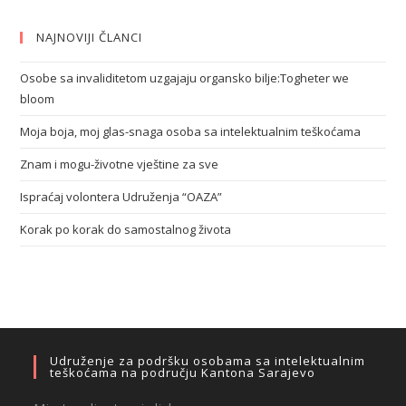
NAJNOVIJI ČLANCI
Osobe sa invaliditetom uzgajaju organsko bilje:Togheter we
bloom
Moja boja, moj glas-snaga osoba sa intelektualnim teškoćama
Znam i mogu-životne vještine za sve
Ispraćaj volontera Udruženja “OAZA”
Korak po korak do samostalnog života
Udruženje za podršku osobama sa intelektualnim
teškoćama na području Kantona Sarajevo