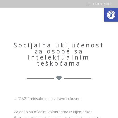
IZBORNIK
Open toolbar
O
a
z
a
Socijalna uključenost
za osobe sa
H
intelektualnim
teškoćama
o
m
e
U “OAZI” mirisalo je na zdravo i ukusno!
Zajedno sa mladim volonterima iz Njemačke i