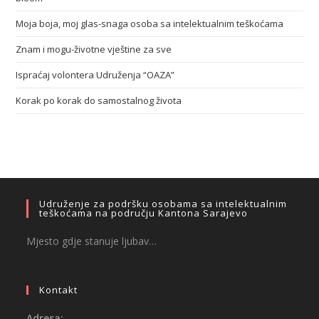
Moja boja, moj glas-snaga osoba sa intelektualnim teškoćama
Znam i mogu-životne vještine za sve
Ispraćaj volontera Udruženja “OAZA”
Korak po korak do samostalnog života
Udruženje za podršku osobama sa intelektualnim
teškoćama na području Kantona Sarajevo
Mjesto gdje stanuje ljubav…
Kontakt
Adresa: