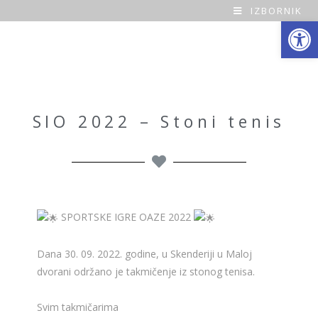
IZBORNIK
Open toolbar
O
a
z
a
SIO 2022 – Stoni tenis
H
o
m
SPORTSKE IGRE OAZE 2022
e
Dana 30. 09. 2022. godine, u Skenderiji u Maloj
dvorani održano je takmičenje iz stonog tenisa.
Svim takmičarima