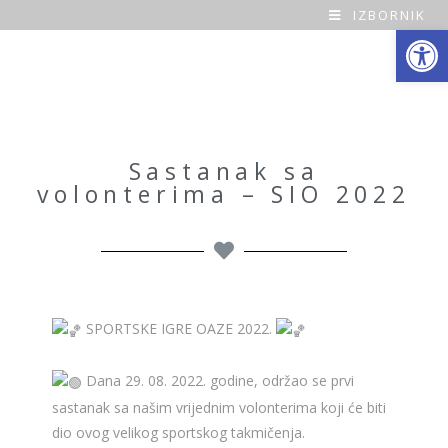
IZBORNIK
Open toolbar
O
a
z
a
Sastanak sa
volonterima – SIO 2022
H
o
m
e
SPORTSKE IGRE OAZE 2022.
Dana 29. 08. 2022. godine, održao se prvi
sastanak sa našim vrijednim volonterima koji će biti
dio ovog velikog sportskog takmičenja.