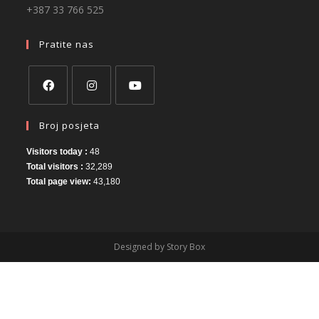
+387 33 766 525
Pratite nas
Broj posjeta
Visitors today :
48
Total visitors :
32,289
Total page view:
43,180
Designed by Story Box