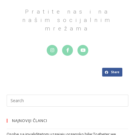
Pratite nas i na
našim socijalnim
mrežama
Share
NAJNOVIJI ČLANCI
Osobe sa invaliditetom uzgajaju organsko bilje:Togheter we