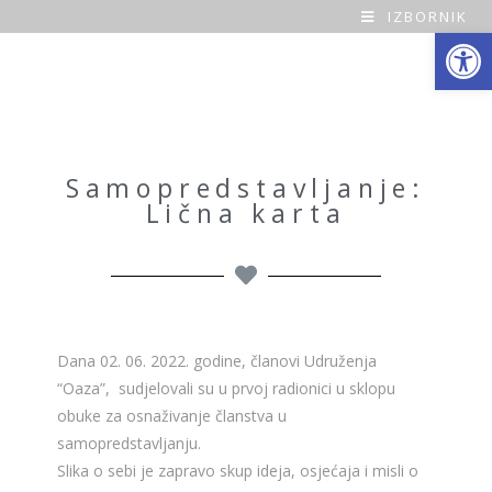
IZBORNIK
Open toolbar
O
a
z
a
Samopredstavljanje:
Lična karta
H
o
m
e
Dana 02. 06. 2022. godine, članovi Udruženja
“Oaza”, sudjelovali su u prvoj radionici u sklopu
obuke za osnaživanje članstva u
samopredstavljanju.
Slika o sebi je zapravo skup ideja, osjećaja i misli o