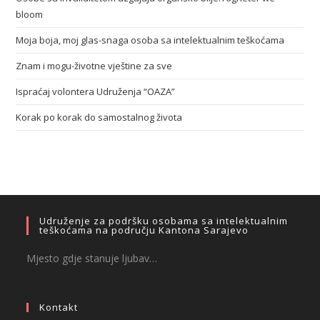
bloom
Moja boja, moj glas-snaga osoba sa intelektualnim teškoćama
Znam i mogu-životne vještine za sve
Ispraćaj volontera Udruženja “OAZA”
Korak po korak do samostalnog života
Udruženje za podršku osobama sa intelektualnim
teškoćama na području Kantona Sarajevo
Mjesto gdje stanuje ljubav…
Kontakt