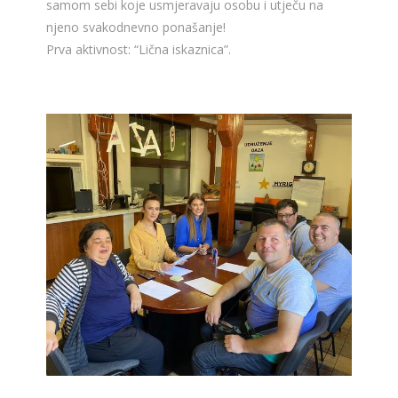
samom sebi koje usmjeravaju osobu i utječu na
njeno svakodnevno ponašanje!
Prva aktivnost: “Lična iskaznica”.