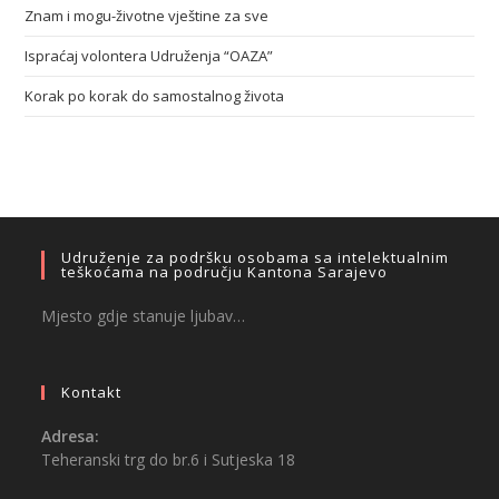
Znam i mogu-životne vještine za sve
Ispraćaj volontera Udruženja “OAZA”
Korak po korak do samostalnog života
Udruženje za podršku osobama sa intelektualnim
teškoćama na području Kantona Sarajevo
Mjesto gdje stanuje ljubav…
Kontakt
Adresa:
Teheranski trg do br.6 i Sutjeska 18