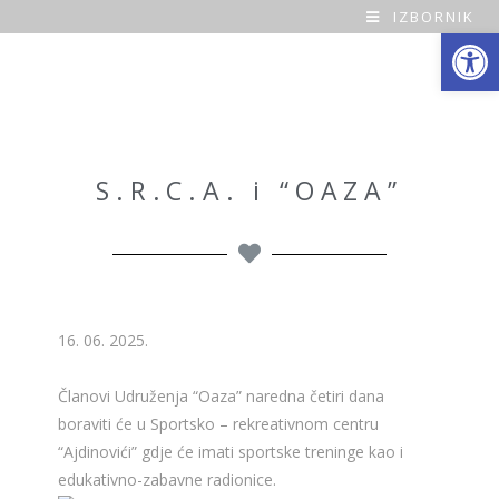
IZBORNIK
Open toolbar
O
a
z
a
S.R.C.A. i “OAZA”
H
o
m
16. 06. 2025.
e
Članovi Udruženja “Oaza” naredna četiri dana
boraviti će u Sportsko – rekreativnom centru
“Ajdinovići” gdje će imati sportske treninge kao i
edukativno-zabavne radionice.