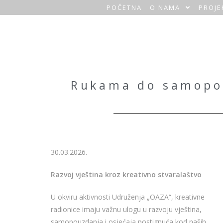
POČETNA
O NAMA
PROJE
O
a
z
a
Rukama do samopou
H
o
m
30.03.2026.
e
Razvoj vještina kroz kreativno stvaralaštvo
U okviru aktivnosti Udruženja „OAZA“, kreativne
radionice imaju važnu ulogu u razvoju vještina,
samopouzdanja i osjećaja postignuća kod naših