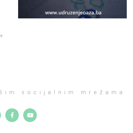
ne
ašim socijalnim mrežama