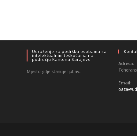
Udruženje za podršku osobama sa
Konta
intelektualnim teškoćama na
području Kantona Sarajevo
Adresa:
Teheransk
Mjesto gdje stanuje ljubav…
Email:
oaza@udr