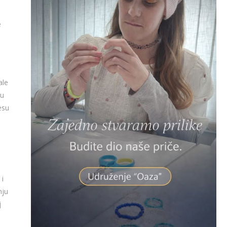
u
e
ale
ju
esu
 i
nju
j