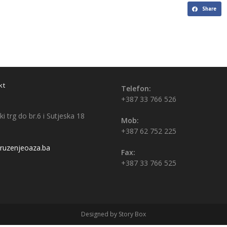
Share
kt
Telefon:
+387 33 766 526
i trg do br.6 i Sutjeska 18
Mob:
+387 62 752 225
uzenjeoaza.ba
Fax:
+387 33 766 525
Designed by Story Box