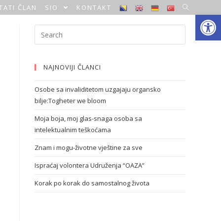
TATI ČLAN
SIO
KONTAKT
Open toolbar
NAJNOVIJI ČLANCI
Osobe sa invaliditetom uzgajaju organsko
bilje:Togheter we bloom
Moja boja, moj glas-snaga osoba sa
intelektualnim teškoćama
Znam i mogu-životne vještine za sve
Ispraćaj volontera Udruženja “OAZA”
Korak po korak do samostalnog života