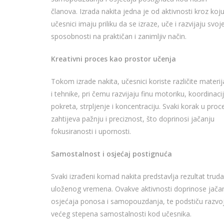
članova. Izrada nakita jedna je od aktivnosti kroz koj
učesnici imaju priliku da se izraze, uče i razvijaju svoj
sposobnosti na praktičan i zanimljiv način.
Kreativni proces kao prostor učenja
Tokom izrade nakita, učesnici koriste različite materij
i tehnike, pri čemu razvijaju finu motoriku, koordinaci
pokreta, strpljenje i koncentraciju. Svaki korak u proc
zahtijeva pažnju i preciznost, što doprinosi jačanju
fokusiranosti i upornosti.
Samostalnost i osjećaj postignuća
Svaki izrađeni komad nakita predstavlja rezultat truda
uloženog vremena. Ovakve aktivnosti doprinose jača
osjećaja ponosa i samopouzdanja, te podstiču razvo
većeg stepena samostalnosti kod učesnika.