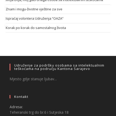
Znam i mogu-životne vještine za sve
Ispraćaj volontera Udruženja “OAZA”
Korak po korak do samostalnog života
Udruženje za podršku osobama sa intelektualnim
teškoćama na području Kantona Sarajevo
Mjesto gdje stanuje ljubav…
Kontakt
Adresa:
Teheranski trg do br.6 i Sutjeska 18