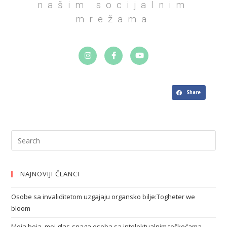
našim socijalnim
mrežama
Share
NAJNOVIJI ČLANCI
Osobe sa invaliditetom uzgajaju organsko bilje:Togheter we
bloom
Moja boja, moj glas-snaga osoba sa intelektualnim teškoćama