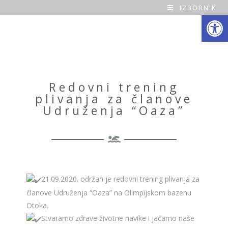
IZBORNIK
Open toolbar
O
a
z
a
Redovni trening
plivanja za članove
H
Udruženja “Oaza”
o
m
e
21.09.2020. održan je redovni trening plivanja za
članove Udruženja “Oaza” na Olimpijskom bazenu
Otoka.
Stvaramo zdrave životne navike i jačamo naše