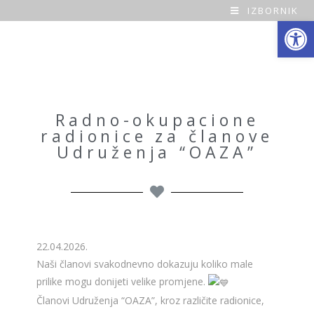
IZBORNIK
Open toolbar
O
a
z
a
Radno-okupacione
radionice za članove
H
Udruženja “OAZA”
o
m
e
22.04.2026.
Naši članovi svakodnevno dokazuju koliko male
prilike mogu donijeti velike promjene.
Članovi Udruženja “OAZA”, kroz različite radionice,