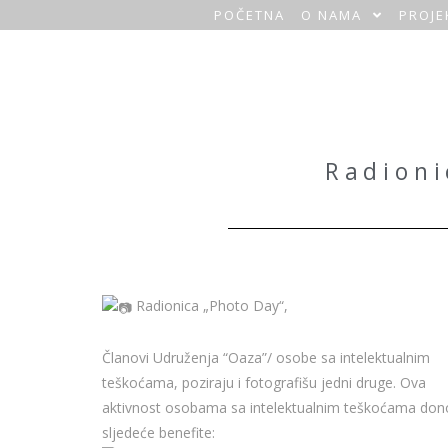
POČETNA
O NAMA
PROJE
O
a
z
a
Radioni
H
o
m
Radionica „Photo Day“,
e
Članovi Udruženja “Oaza”/ osobe sa intelektualnim
teškoćama, poziraju i fotografišu jedni druge. Ova
aktivnost osobama sa intelektualnim teškoćama don
sljedeće benefite: