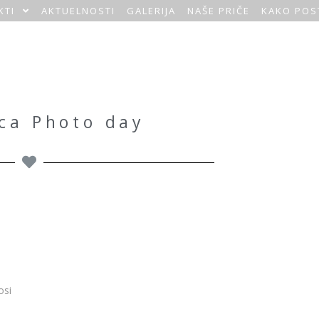
KTI
AKTUELNOSTI
GALERIJA
NAŠE PRIČE
KAKO POS
ca Photo day
osi