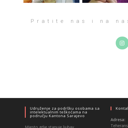
Pratite nas i na n
Udruženje za podršku osobama sa
Konta
intelektualnim teškoćama na
području Kantona Sarajevo
Adresa:
Teheransk
Mjesto gdje stanuje ljubav…