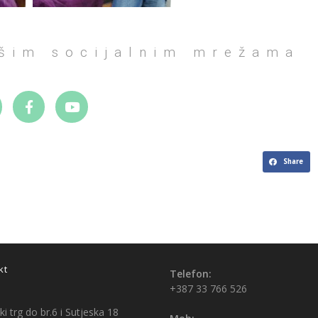
ašim socijalnim mrežama
Share
kt
Telefon:
+387 33 766 526
i trg do br.6 i Sutjeska 18