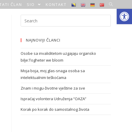
TATI ČLAN
SIO
KONTAKT
Open toolbar
NAJNOVIJI ČLANCI
Osobe sa invaliditetom uzgajaju organsko
bilje:Togheter we bloom
Moja boja, moj glas-snaga osoba sa
intelektualnim teškoćama
Znam i mogu-životne vještine za sve
Ispraćaj volontera Udruženja “OAZA”
Korak po korak do samostalnog života