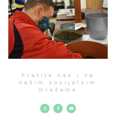
Pratite nas i na
našim socijalnim
mrežama