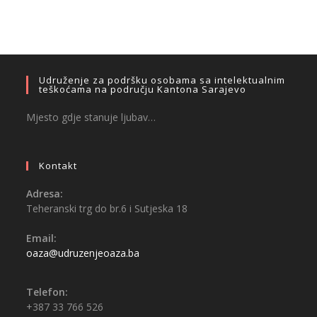
Udruženje za podršku osobama sa intelektualnim
teškoćama na području Kantona Sarajevo
Mjesto gdje stanuje ljubav…
Kontakt
Adresa:
Teheranski trg do br.6 i Sutjeska 18
Email:
oaza@udruzenjeoaza.ba
Telefon:
+387 33 766 526