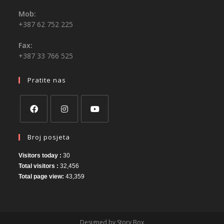
Mob:
+387 62 752 225
Fax:
+387 33 766 525
Pratite nas
Broj posjeta
Visitors today :
30
Total visitors :
32,456
Total page view:
43,359
Designed by Story Box