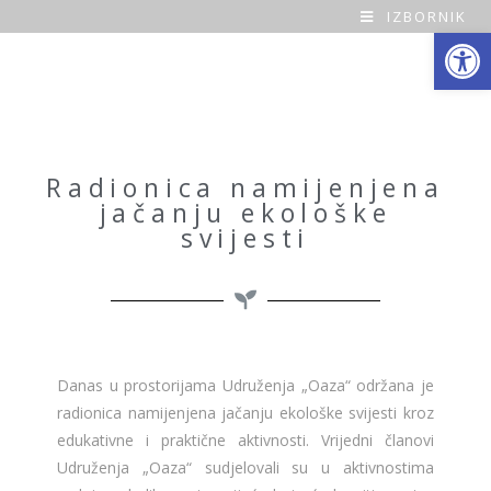
IZBORNIK
Open toolbar
O
a
z
a
Radionica namijenjena
jačanju ekološke
H
svijesti
o
m
e
Danas u prostorijama Udruženja „Oaza“ održana je
radionica namijenjena jačanju ekološke svijesti kroz
edukativne i praktične aktivnosti. Vrijedni članovi
Udruženja „Oaza“ sudjelovali su u aktivnostima