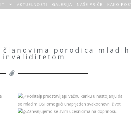
KTI
AKTUELNOSTI
GALERIJA
NAŠE PRIČE
KAKO POS
 članovima porodica mladih
 invaliditetom
a
Roditelji predstavljaju važnu kariku u nastojanju da
se mladim OSI omogući unaprjeđen svakodnevni život.
Zahvaljujemo se svim učesnicima na doprinosu.