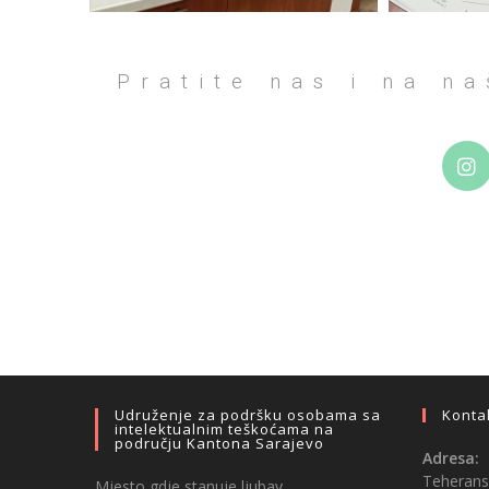
Pratite nas i na n
Udruženje za podršku osobama sa
Konta
intelektualnim teškoćama na
području Kantona Sarajevo
Adresa:
Teheransk
Mjesto gdje stanuje ljubav…