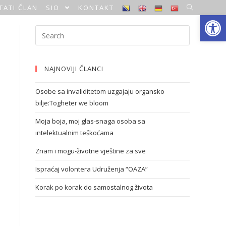
TATI ČLAN
SIO
KONTAKT
Open toolbar
NAJNOVIJI ČLANCI
Osobe sa invaliditetom uzgajaju organsko
bilje:Togheter we bloom
Moja boja, moj glas-snaga osoba sa
intelektualnim teškoćama
Znam i mogu-životne vještine za sve
Ispraćaj volontera Udruženja “OAZA”
Korak po korak do samostalnog života