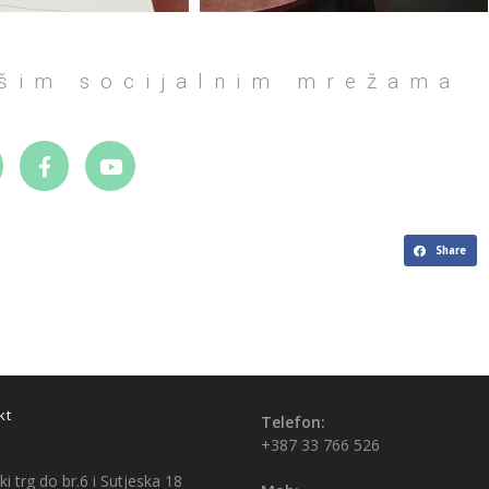
ašim socijalnim mrežama
Share
kt
Telefon:
+387 33 766 526
i trg do br.6 i Sutjeska 18