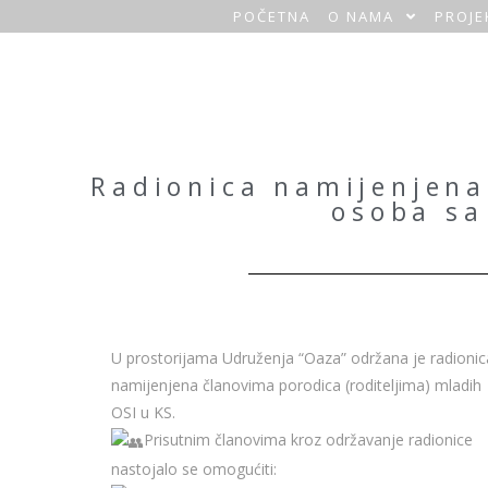
POČETNA
O NAMA
PROJE
O
a
z
a
Radionica namijenjena
osoba sa
H
o
m
e
U prostorijama Udruženja “Oaza” održana je radionic
namijenjena članovima porodica (roditeljima) mladih
OSI u KS.
Prisutnim članovima kroz održavanje radionice
nastojalo se omogućiti: