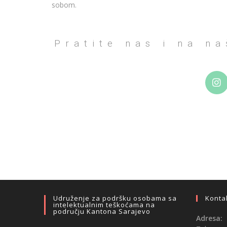
sobom.
Pratite nas i na n
Udruženje za podršku osobama sa
Konta
intelektualnim teškoćama na
području Kantona Sarajevo
Adresa: