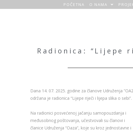
POČETNA
O NAMA
PROJE
O
a
z
a
Radionica: “Lijepe ri
H
o
m
Dana 14. 07. 2025. godine za članove Udruženja “OA
e
održana je radionica “Lijepe riječi i lijepa slika o sebi”.
Na radionici posvećenoj jačanju samopouzdanja i
međusobnog poštovanja, učestvovali su članovi i
članice Udruženja “Oaza”, koje su kroz jednostavne i