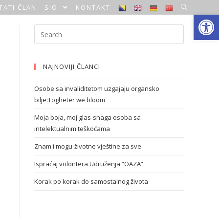
TATI ČLAN
SIO
KONTAKT
Open toolbar
NAJNOVIJI ČLANCI
Osobe sa invaliditetom uzgajaju organsko
bilje:Togheter we bloom
Moja boja, moj glas-snaga osoba sa
intelektualnim teškoćama
Znam i mogu-životne vještine za sve
Ispraćaj volontera Udruženja “OAZA”
Korak po korak do samostalnog života