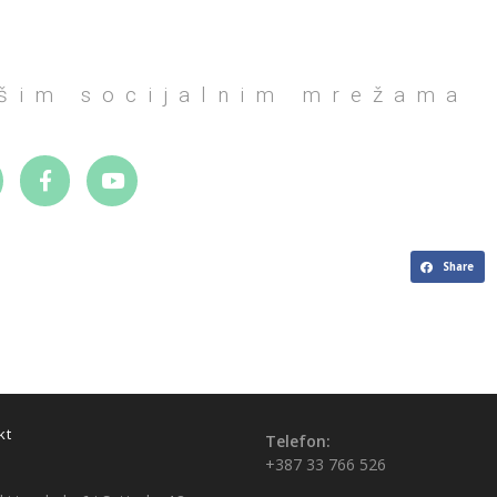
ašim socijalnim mrežama
Share
kt
Telefon:
+387 33 766 526