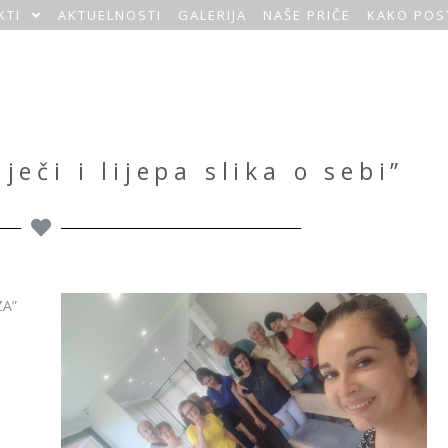
KTI
AKTUELNOSTI
GALERIJA
NAŠE PRIČE
KAKO POS
ječi i lijepa slika o sebi”
ZA”