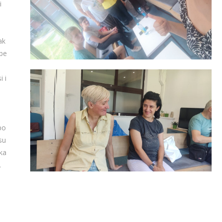
i
ak
ebe
i i
po
su
 ka
.