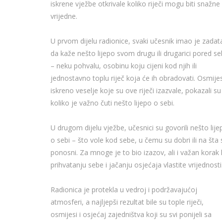
iskrene vježbe otkrivale koliko riječi mogu biti snažne 
vrijedne.
U prvom dijelu radionice, svaki učesnik imao je zadat
da kaže nešto lijepo svom drugu ili drugarici pored s
– neku pohvalu, osobinu koju cijeni kod njih ili
jednostavno toplu riječ koja će ih obradovati. Osmijes
iskreno veselje koje su ove riječi izazvale, pokazali su
koliko je važno čuti nešto lijepo o sebi.
U drugom dijelu vježbe, učesnici su govorili nešto lije
o sebi – što vole kod sebe, u čemu su dobri ili na šta 
ponosni. Za mnoge je to bio izazov, ali i važan korak
prihvatanju sebe i jačanju osjećaja vlastite vrijednosti
Radionica je protekla u vedroj i podržavajućoj
atmosferi, a najljepši rezultat bile su tople riječi,
osmijesi i osjećaj zajedništva koji su svi ponijeli sa