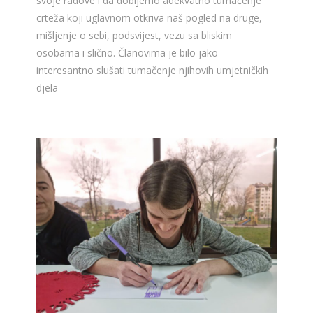
svoje radove i da dobijemo adekvatno tumačenje
crteža koji uglavnom otkriva naš pogled na druge,
mišljenje o sebi, podsvijest, vezu sa bliskim
osobama i slično. Članovima je bilo jako
interesantno slušati tumačenje njihovih umjetničkih
djela