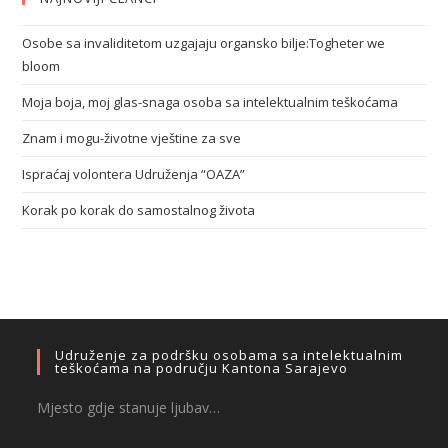
Osobe sa invaliditetom uzgajaju organsko bilje:Togheter we
bloom
Moja boja, moj glas-snaga osoba sa intelektualnim teškoćama
Znam i mogu-životne vještine za sve
Ispraćaj volontera Udruženja “OAZA”
Korak po korak do samostalnog života
Udruženje za podršku osobama sa intelektualnim
teškoćama na području Kantona Sarajevo
Mjesto gdje stanuje ljubav…