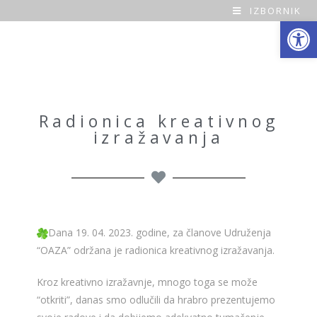
IZBORNIK
Open toolbar
O
a
z
a
Radionica kreativnog
izražavanja
H
o
m
e
Dana 19. 04. 2023. godine, za članove Udruženja
“OAZA” održana je radionica kreativnog izražavanja.
Kroz kreativno izražavnje, mnogo toga se može
“otkriti”, danas smo odlučili da hrabro prezentujemo