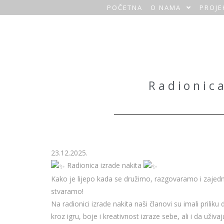
POČETNA
O NAMA
PROJE
O
a
z
a
Radionica
H
o
m
23.12.2025.
e
Radionica izrade nakita
Kako je lijepo kada se družimo, razgovaramo i zajed
stvaramo!
Na radionici izrade nakita naši članovi su imali priliku 
kroz igru, boje i kreativnost izraze sebe, ali i da uživaj