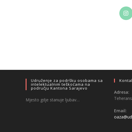
Udruženje za podršku osobama sa
Konta
intelektualnim teškoćama na
području Kantona Sarajevo
Adresa:
Teheransk
Mjesto gdje stanuje ljubav…
Email:
oaza@udr