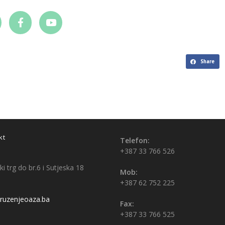
Share
kt
Telefon:
+387 33 766 526
i trg do br.6 i Sutjeska 18
Mob:
+387 62 752 225
uzenjeoaza.ba
Fax:
+387 33 766 525