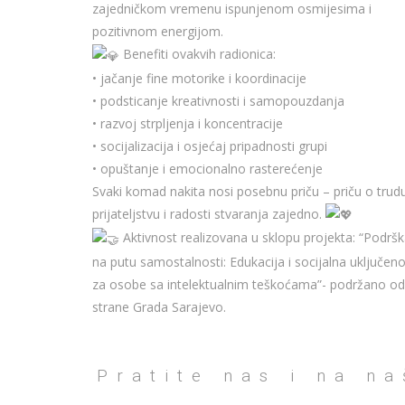
zajedničkom vremenu ispunjenom osmijesima i
pozitivnom energijom.
Benefiti ovakvih radionica:
• jačanje fine motorike i koordinacije
• podsticanje kreativnosti i samopouzdanja
• razvoj strpljenja i koncentracije
• socijalizacija i osjećaj pripadnosti grupi
• opuštanje i emocionalno rasterećenje
Svaki komad nakita nosi posebnu priču – priču o trud
prijateljstvu i radosti stvaranja zajedno.
Aktivnost realizovana u sklopu projekta: “Podrš
na putu samostalnosti: Edukacija i socijalna uključen
za osobe sa intelektualnim teškoćama”- podržano od
strane Grada Sarajevo.
Pratite nas i na n