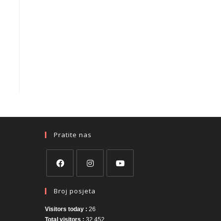
Pratite nas
Broj posjeta
Visitors today :
26
Total visitors :
32,452