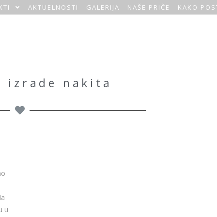
KTI
AKTUELNOSTI
GALERIJA
NAŠE PRIČE
KAKO POS
 izrade nakita
no
da
u u