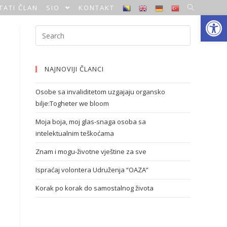
TATI ČLAN
SIO
KONTAKT
Open toolbar
NAJNOVIJI ČLANCI
Osobe sa invaliditetom uzgajaju organsko
bilje:Togheter we bloom
Moja boja, moj glas-snaga osoba sa
intelektualnim teškoćama
Znam i mogu-životne vještine za sve
Ispraćaj volontera Udruženja “OAZA”
Korak po korak do samostalnog života