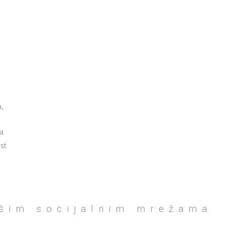
u,
ka
ost
ašim socijalnim mrežama