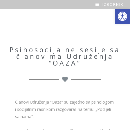
IZBORNIK
Open toolbar
O
a
z
a
Psihosocijalne sesije sa
članovima Udruženja
H
“OAZA”
o
m
e
Članovi Udruženja “Oaza” su zajedno sa psihologom
i socijalnim radnikom razgovarali na temu: „Podijeli
sa nama“.