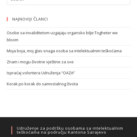
NAJNOVIJI ČLANCI
Osobe sa invaliditetom uzgajaju organsko bilje:Togheter we
bloom
Moja boja, moj glas-snaga osoba sa intelektualnim teškoćama
Znam i mogu-životne vještine za sve
Ispraćaj volontera Udruženja “OAZA”
Korak po korak do samostalnog života
Udruženje za podršku osobama sa intelektualnim
teškoćama na području Kantona Sarajevo